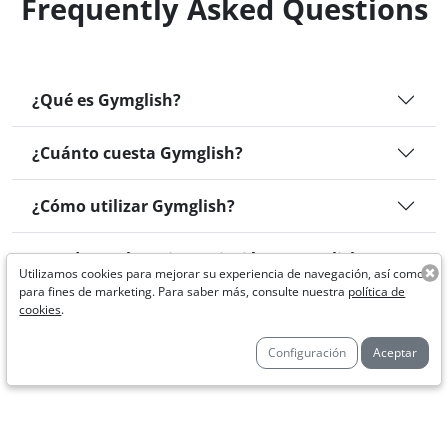
Frequently Asked Questions
¿Qué es Gymglish?
¿Cuánto cuesta Gymglish?
¿Cómo utilizar Gymglish?
¿Puedo anular mi suscripción a Gymglish?
Utilizamos cookies para mejorar su experiencia de navegación, así como
para fines de marketing. Para saber más, consulte nuestra
política de
¿Puedo utilizar Gymglish para mi empresa?
cookies
.
Configuración
Aceptar