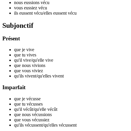
nous eussions v
écu
vous eussiez v
écu
ils eussent v
écu
/elles eussent v
écu
Subjonctif
Présent
que je v
ive
que tu v
ives
qu'il v
ive
/qu'elle v
ive
que nous v
ivions
que vous v
iviez
qu'ils v
ivent
/qu'elles v
ivent
Imparfait
que je v
écusse
que tu v
écusses
qu'il v
écût
/qu'elle v
écût
que nous v
écussions
que vous v
écussiez
qu'ils v
écussent
/qu'elles v
écussent