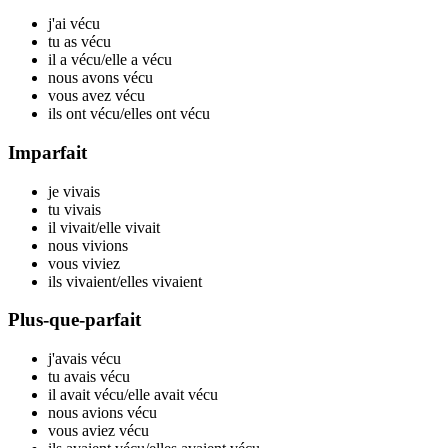
j'ai v
écu
tu as v
écu
il a v
écu
/elle a v
écu
nous avons v
écu
vous avez v
écu
ils ont v
écu
/elles ont v
écu
Imparfait
je v
ivais
tu v
ivais
il v
ivait
/elle v
ivait
nous v
ivions
vous v
iviez
ils v
ivaient
/elles v
ivaient
Plus-que-parfait
j'avais v
écu
tu avais v
écu
il avait v
écu
/elle avait v
écu
nous avions v
écu
vous aviez v
écu