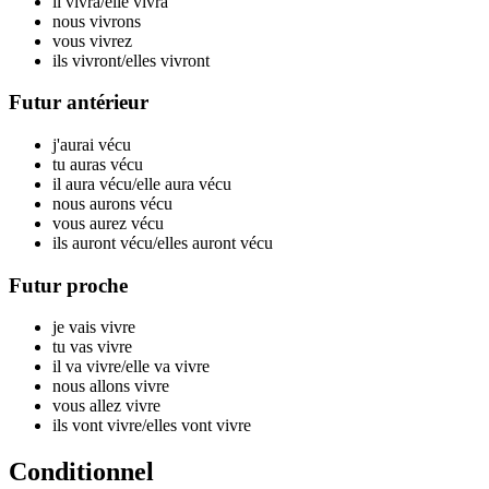
il v
ivra
/elle v
ivra
nous v
ivrons
vous v
ivrez
ils v
ivront
/elles v
ivront
Futur antérieur
j'aurai v
écu
tu auras v
écu
il aura v
écu
/elle aura v
écu
nous aurons v
écu
vous aurez v
écu
ils auront v
écu
/elles auront v
écu
Futur proche
je vais v
ivre
tu vas v
ivre
il va v
ivre
/elle va v
ivre
nous allons v
ivre
vous allez v
ivre
ils vont v
ivre
/elles vont v
ivre
Conditionnel