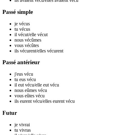
ils avaient v
écu
/elles avaient v
écu
Passé simple
je v
écus
tu v
écus
il v
écut
/elle v
écut
nous v
écûmes
vous v
écûtes
ils v
écurent
/elles v
écurent
Passé antérieur
j'eus v
écu
tu eus v
écu
il eut v
écu
/elle eut v
écu
nous eûmes v
écu
vous eûtes v
écu
ils eurent v
écu
/elles eurent v
écu
Futur
je v
ivrai
tu v
ivras