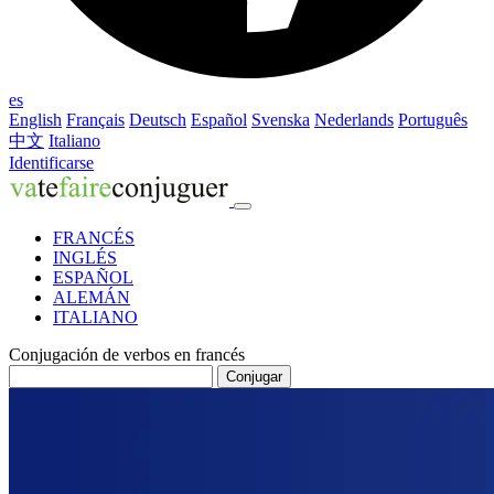
es
English
Français
Deutsch
Español
Svenska
Nederlands
Português
中文
Italiano
Identificarse
FRANCÉS
INGLÉS
ESPAÑOL
ALEMÁN
ITALIANO
Conjugación de verbos en francés