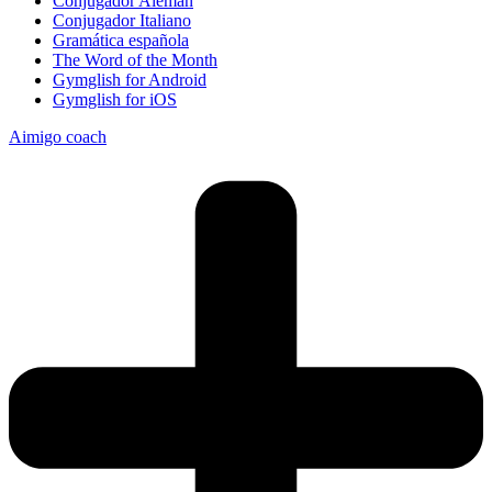
Conjugador Alemán
Conjugador Italiano
Gramática española
The Word of the Month
Gymglish for Android
Gymglish for iOS
Aimigo coach