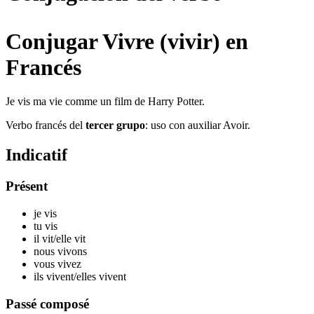
Conjugar Vivre (vivir) en
Francés
Je vis ma vie comme un film de Harry Potter.
Verbo francés del
tercer grupo
: uso con auxiliar Avoir.
Indicatif
Présent
je v
is
tu v
is
il v
it
/elle v
it
nous v
ivons
vous v
ivez
ils v
ivent
/elles v
ivent
Passé composé