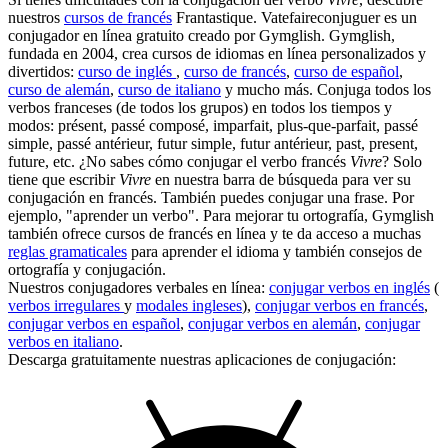
nuestros
cursos de francés
Frantastique. Vatefaireconjuguer es un
conjugador en línea gratuito creado por Gymglish. Gymglish,
fundada en 2004, crea cursos de idiomas en línea personalizados y
divertidos:
curso de inglés
,
curso de francés
,
curso de español
,
curso de alemán
,
curso de italiano
y mucho más. Conjuga todos los
verbos franceses (de todos los grupos) en todos los tiempos y
modos: présent, passé composé, imparfait, plus-que-parfait, passé
simple, passé antérieur, futur simple, futur antérieur, past, present,
future, etc. ¿No sabes cómo conjugar el verbo francés
Vivre
? Solo
tiene que escribir
Vivre
en nuestra barra de búsqueda para ver su
conjugación en francés. También puedes conjugar una frase. Por
ejemplo, "aprender un verbo". Para mejorar tu ortografía, Gymglish
también ofrece cursos de francés en línea y te da acceso a muchas
reglas gramaticales
para aprender el idioma y también consejos de
ortografía y conjugación.
Nuestros conjugadores verbales en línea:
conjugar verbos en inglés
(
verbos irregulares
y
modales ingleses
),
conjugar verbos en francés
,
conjugar verbos en español
,
conjugar verbos en alemán
,
conjugar
verbos en italiano
.
Descarga gratuitamente nuestras aplicaciones de conjugación: