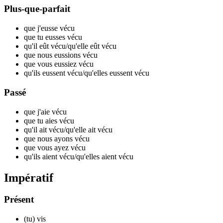
Plus-que-parfait
que j'eusse v
écu
que tu eusses v
écu
qu'il eût v
écu
/qu'elle eût v
écu
que nous eussions v
écu
que vous eussiez v
écu
qu'ils eussent v
écu
/qu'elles eussent v
écu
Passé
que j'aie v
écu
que tu aies v
écu
qu'il ait v
écu
/qu'elle ait v
écu
que nous ayons v
écu
que vous ayez v
écu
qu'ils aient v
écu
/qu'elles aient v
écu
Impératif
Présent
(tu) v
is