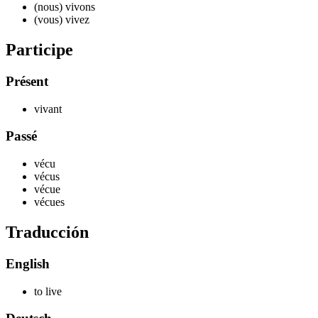
(nous) v
ivons
(vous) v
ivez
Participe
Présent
v
ivant
Passé
v
écu
v
écus
v
écue
v
écues
Traducción
English
to live