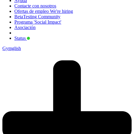
Ayuda
Contacte con nosotros
Ofertas de empleo
We're hiring
BetaTesting Community
Programa 'Social Impact'
Asociación
Status
Gymglish