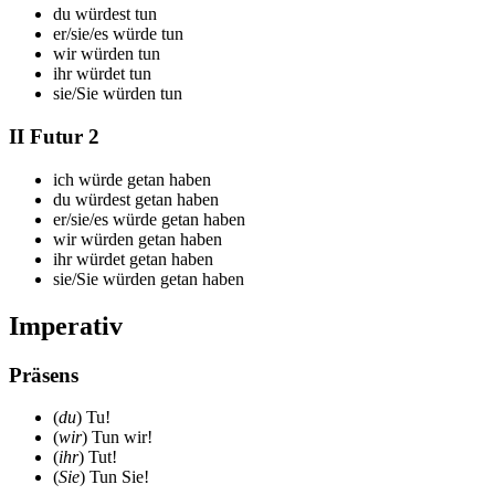
du
würdest tun
er/sie/es
würde tun
wir
würden tun
ihr
würdet tun
sie/Sie
würden tun
II Futur 2
ich
würde getan haben
du
würdest getan haben
er/sie/es
würde getan haben
wir
würden getan haben
ihr
würdet getan haben
sie/Sie
würden getan haben
Imperativ
Präsens
(
du
) T
u
!
(
wir
) T
un
wir!
(
ihr
) T
ut
!
(
Sie
) T
un
Sie!