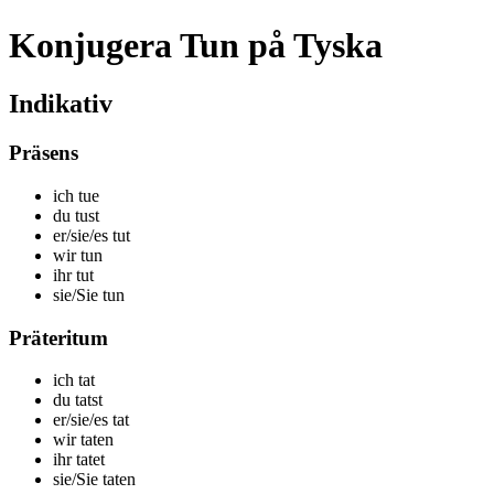
Konjugera Tun på Tyska
Indikativ
Präsens
ich t
ue
du t
ust
er/sie/es t
ut
wir t
un
ihr t
ut
sie/Sie t
un
Präteritum
ich t
at
du t
atst
er/sie/es t
at
wir t
aten
ihr t
atet
sie/Sie t
aten