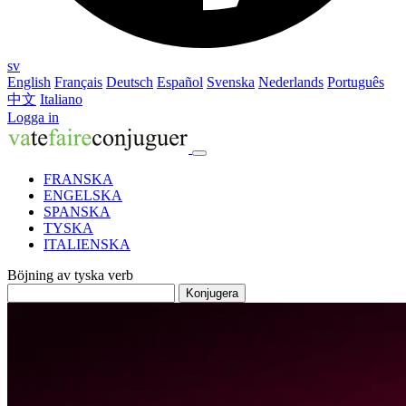
sv
English
Français
Deutsch
Español
Svenska
Nederlands
Português
中文
Italiano
Logga in
FRANSKA
ENGELSKA
SPANSKA
TYSKA
ITALIENSKA
Böjning av tyska verb