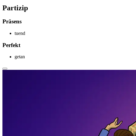
Partizip
Präsens
t
uend
Perfekt
get
an