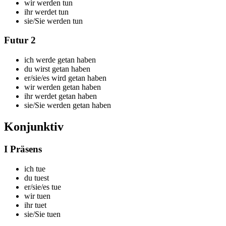
wir
werden tun
ihr
werdet tun
sie/Sie
werden tun
Futur 2
ich
werde getan haben
du
wirst getan haben
er/sie/es
wird getan haben
wir
werden getan haben
ihr
werdet getan haben
sie/Sie
werden getan haben
Konjunktiv
I Präsens
ich t
ue
du t
uest
er/sie/es t
ue
wir t
uen
ihr t
uet
sie/Sie t
uen