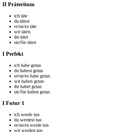
II Präteritum
ich t
äte
du t
ätest
er/sie/es t
äte
wir t
äten
ihr t
ätet
sie/Sie t
äten
I Perfekt
ich
habe getan
du
habest getan
er/sie/es
habe getan
wir
haben getan
ihr
habet getan
sie/Sie
haben getan
I Futur 1
ich
werde tun
du
werdest tun
er/sie/es
werde tun
wir
werden tun