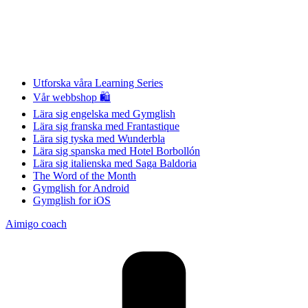
Utforska våra Learning Series
Vår webbshop 🛍
Lära sig engelska med Gymglish
Lära sig franska med Frantastique
Lära sig tyska med Wunderbla
Lära sig spanska med Hotel Borbollón
Lära sig italienska med Saga Baldoria
The Word of the Month
Gymglish for Android
Gymglish for iOS
Aimigo coach