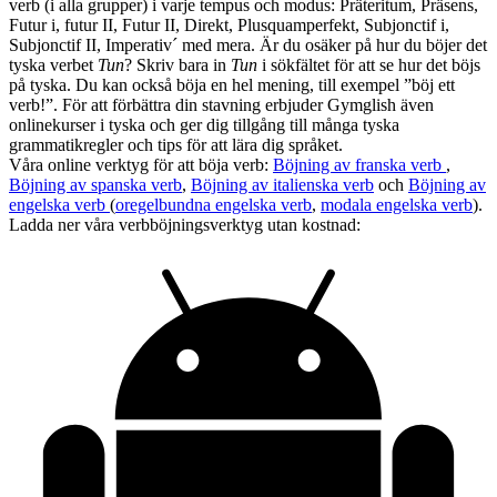
verb (i alla grupper) i varje tempus och modus: Präteritum, Präsens,
Futur i, futur II, Futur II, Direkt, Plusquamperfekt, Subjonctif i,
Subjonctif II, Imperativ´ med mera. Är du osäker på hur du böjer det
tyska verbet
Tun
? Skriv bara in
Tun
i sökfältet för att se hur det böjs
på tyska. Du kan också böja en hel mening, till exempel ”böj ett
verb!”. För att förbättra din stavning erbjuder Gymglish även
onlinekurser i tyska och ger dig tillgång till många tyska
grammatikregler och tips för att lära dig språket.
Våra online verktyg för att böja verb:
Böjning av franska verb
,
Böjning av spanska verb
,
Böjning av italienska verb
och
Böjning av
engelska verb
(
oregelbundna engelska verb
,
modala engelska verb
).
Ladda ner våra verbböjningsverktyg utan kostnad: