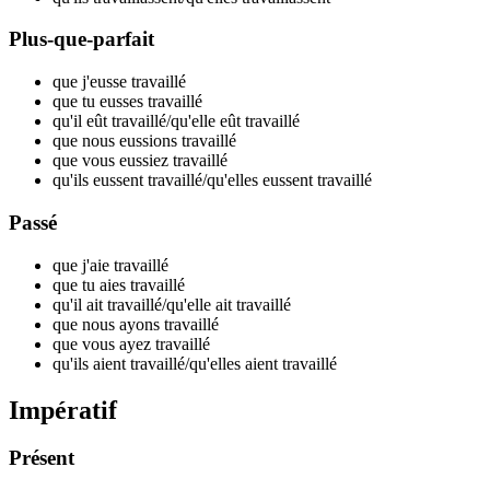
Plus-que-parfait
que j'eusse travaill
é
que tu eusses travaill
é
qu'il eût travaill
é
/qu'elle eût travaill
é
que nous eussions travaill
é
que vous eussiez travaill
é
qu'ils eussent travaill
é
/qu'elles eussent travaill
é
Passé
que j'aie travaill
é
que tu aies travaill
é
qu'il ait travaill
é
/qu'elle ait travaill
é
que nous ayons travaill
é
que vous ayez travaill
é
qu'ils aient travaill
é
/qu'elles aient travaill
é
Impératif
Présent