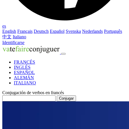
es
English
Français
Deutsch
Español
Svenska
Nederlands
Português
中文
Italiano
Identificarse
FRANCÉS
INGLÉS
ESPAÑOL
ALEMÁN
ITALIANO
Conjugación de verbos en francés