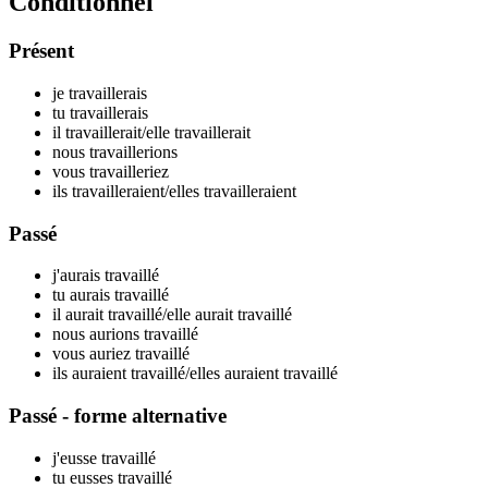
Conditionnel
Présent
je travaill
erais
tu travaill
erais
il travaill
erait
/elle travaill
erait
nous travaill
erions
vous travaill
eriez
ils travaill
eraient
/elles travaill
eraient
Passé
j'aurais travaill
é
tu aurais travaill
é
il aurait travaill
é
/elle aurait travaill
é
nous aurions travaill
é
vous auriez travaill
é
ils auraient travaill
é
/elles auraient travaill
é
Passé - forme alternative
j'eusse travaill
é
tu eusses travaill
é