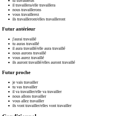
tu travaill
eras
il travaill
era
/elle travaill
era
nous travaill
erons
vous travaill
erez
ils travaill
eront
/elles travaill
eront
Futur antérieur
j'aurai travaill
é
tu auras travaill
é
il aura travaill
é
/elle aura travaill
é
nous aurons travaill
é
vous aurez travaill
é
ils auront travaill
é
/elles auront travaill
é
Futur proche
je vais travaill
er
tu vas travaill
er
il va travaill
er
/elle va travaill
er
nous allons travaill
er
vous allez travaill
er
ils vont travaill
er
/elles vont travaill
er