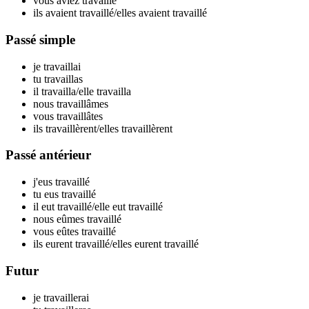
vous aviez travaill
é
ils avaient travaill
é
/elles avaient travaill
é
Passé simple
je travaill
ai
tu travaill
as
il travaill
a
/elle travaill
a
nous travaill
âmes
vous travaill
âtes
ils travaill
èrent
/elles travaill
èrent
Passé antérieur
j'eus travaill
é
tu eus travaill
é
il eut travaill
é
/elle eut travaill
é
nous eûmes travaill
é
vous eûtes travaill
é
ils eurent travaill
é
/elles eurent travaill
é
Futur
je travaill
erai