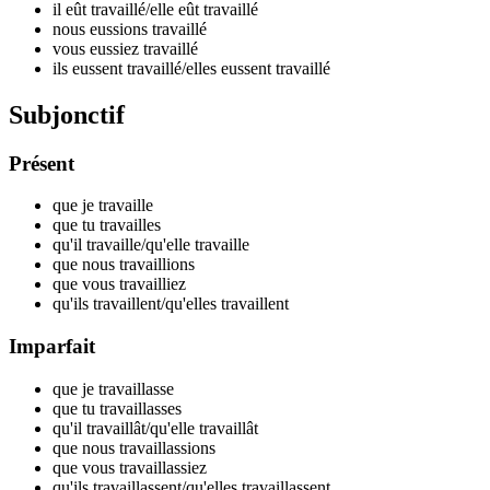
il eût travaill
é
/elle eût travaill
é
nous eussions travaill
é
vous eussiez travaill
é
ils eussent travaill
é
/elles eussent travaill
é
Subjonctif
Présent
que je travaill
e
que tu travaill
es
qu'il travaill
e
/qu'elle travaill
e
que nous travaill
ions
que vous travaill
iez
qu'ils travaill
ent
/qu'elles travaill
ent
Imparfait
que je travaill
asse
que tu travaill
asses
qu'il travaill
ât
/qu'elle travaill
ât
que nous travaill
assions
que vous travaill
assiez
qu'ils travaill
assent
/qu'elles travaill
assent