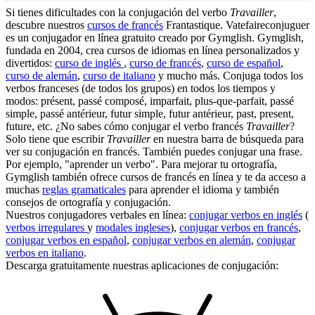
Si tienes dificultades con la conjugación del verbo
Travailler
,
descubre nuestros
cursos de francés
Frantastique. Vatefaireconjuguer
es un conjugador en línea gratuito creado por Gymglish. Gymglish,
fundada en 2004, crea cursos de idiomas en línea personalizados y
divertidos:
curso de inglés
,
curso de francés
,
curso de español
,
curso de alemán
,
curso de italiano
y mucho más. Conjuga todos los
verbos franceses (de todos los grupos) en todos los tiempos y
modos: présent, passé composé, imparfait, plus-que-parfait, passé
simple, passé antérieur, futur simple, futur antérieur, past, present,
future, etc. ¿No sabes cómo conjugar el verbo francés
Travailler
?
Solo tiene que escribir
Travailler
en nuestra barra de búsqueda para
ver su conjugación en francés. También puedes conjugar una frase.
Por ejemplo, "aprender un verbo". Para mejorar tu ortografía,
Gymglish también ofrece cursos de francés en línea y te da acceso a
muchas
reglas gramaticales
para aprender el idioma y también
consejos de ortografía y conjugación.
Nuestros conjugadores verbales en línea:
conjugar verbos en inglés
(
verbos irregulares
y
modales ingleses
),
conjugar verbos en francés
,
conjugar verbos en español
,
conjugar verbos en alemán
,
conjugar
verbos en italiano
.
Descarga gratuitamente nuestras aplicaciones de conjugación: