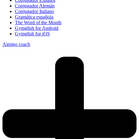
Conjugador Español
Conjugador Alemán
Conjugador Italiano
Gramática española
The Word of the Month
Gymglish for Android
Gymglish for iOS
Aimigo coach