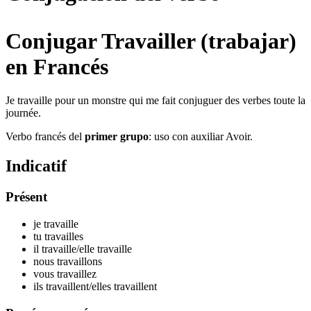
Conjugar Travailler (trabajar)
en Francés
Je travaille pour un monstre qui me fait conjuguer des verbes toute la
journée.
Verbo francés del
primer grupo
: uso con auxiliar Avoir.
Indicatif
Présent
je travaill
e
tu travaill
es
il travaill
e
/elle travaill
e
nous travaill
ons
vous travaill
ez
ils travaill
ent
/elles travaill
ent