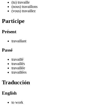
(tu) travaill
e
(nous) travaill
ons
(vous) travaill
ez
Participe
Présent
travaill
ant
Passé
travaill
é
travaill
és
travaill
ée
travaill
ées
Traducción
English
to work