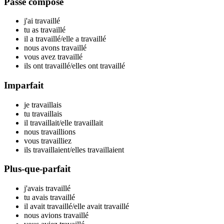
Passé composé
j'ai travaill
é
tu as travaill
é
il a travaill
é
/elle a travaill
é
nous avons travaill
é
vous avez travaill
é
ils ont travaill
é
/elles ont travaill
é
Imparfait
je travaill
ais
tu travaill
ais
il travaill
ait
/elle travaill
ait
nous travaill
ions
vous travaill
iez
ils travaill
aient
/elles travaill
aient
Plus-que-parfait
j'avais travaill
é
tu avais travaill
é
il avait travaill
é
/elle avait travaill
é
nous avions travaill
é