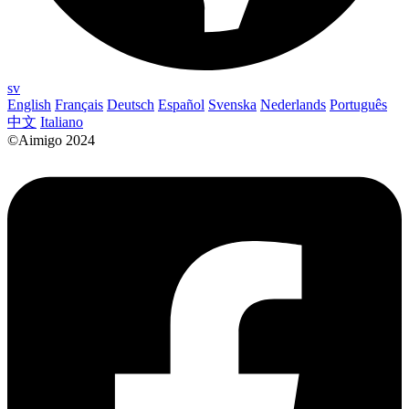
sv
English
Français
Deutsch
Español
Svenska
Nederlands
Português
中文
Italiano
©Aimigo 2024