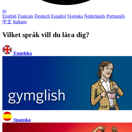
sv
English
Français
Deutsch
Español
Svenska
Nederlands
Português
中文
Italiano
Vilket språk vill du lära dig?
Engelska
Spanska