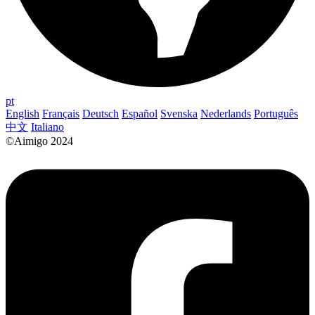
pt
English
Français
Deutsch
Español
Svenska
Nederlands
Português
中文
Italiano
©Aimigo 2024