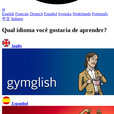
pt
English
Français
Deutsch
Español
Svenska
Nederlands
Português
中文
Italiano
Qual idioma você gostaria de aprender?
Inglês
Espanhol