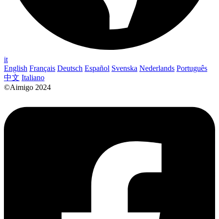
it
English
Français
Deutsch
Español
Svenska
Nederlands
Português
中文
Italiano
©Aimigo 2024