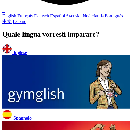
it
English
Français
Deutsch
Español
Svenska
Nederlands
Português
中文
Italiano
Quale lingua vorresti imparare?
Inglese
Spagnolo