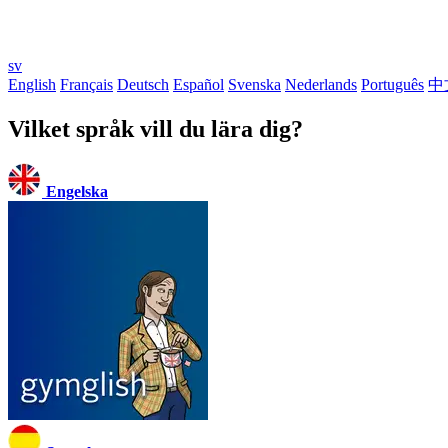
sv
English
Français
Deutsch
Español
Svenska
Nederlands
Português
中
Vilket språk vill du lära dig?
Engelska