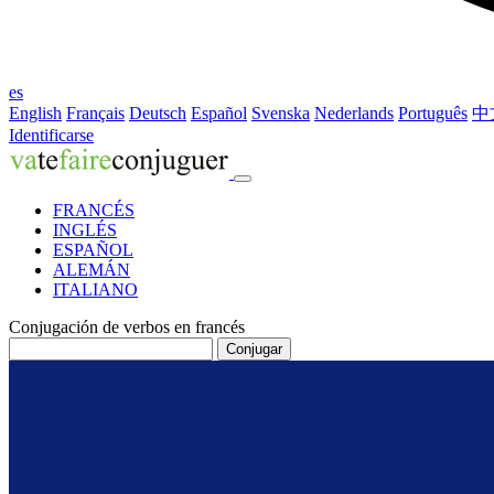
es
English
Français
Deutsch
Español
Svenska
Nederlands
Português
中
Identificarse
FRANCÉS
INGLÉS
ESPAÑOL
ALEMÁN
ITALIANO
Conjugación de verbos en francés