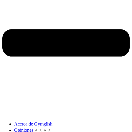
Acerca de Gymglish
Opiniones
⭐️ ⭐️ ⭐️ ⭐️