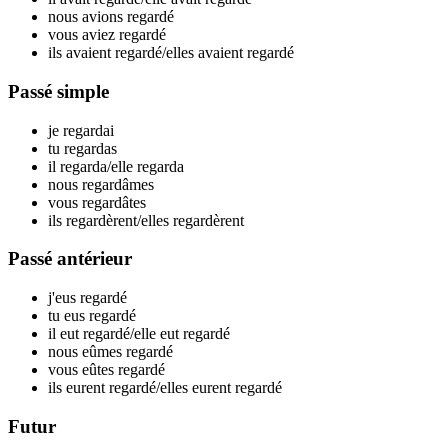
nous avions regard
é
vous aviez regard
é
ils avaient regard
é
/elles avaient regard
é
Passé simple
je regard
ai
tu regard
as
il regard
a
/elle regard
a
nous regard
âmes
vous regard
âtes
ils regard
èrent
/elles regard
èrent
Passé antérieur
j'eus regard
é
tu eus regard
é
il eut regard
é
/elle eut regard
é
nous eûmes regard
é
vous eûtes regard
é
ils eurent regard
é
/elles eurent regard
é
Futur