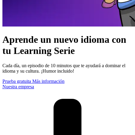
Aprende un nuevo idioma con
tu Learning Serie
Cada día, un episodio de 10 minutos que te ayudará a dominar el
idioma y su cultura. ¡Humor incluido!
Prueba gratuita
Más información
Nuestra empresa