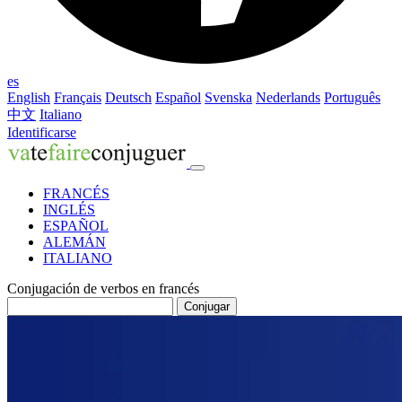
es
English
Français
Deutsch
Español
Svenska
Nederlands
Português
中文
Italiano
Identificarse
FRANCÉS
INGLÉS
ESPAÑOL
ALEMÁN
ITALIANO
Conjugación de verbos en francés