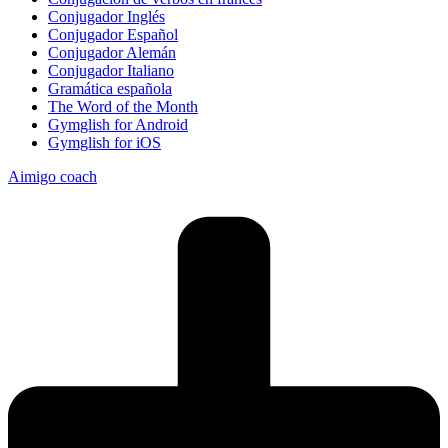
Conjugador Inglés
Conjugador Español
Conjugador Alemán
Conjugador Italiano
Gramática española
The Word of the Month
Gymglish for Android
Gymglish for iOS
Aimigo coach