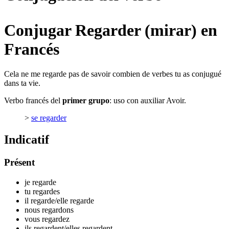
Conjugar Regarder (mirar) en
Francés
Cela ne me regarde pas de savoir combien de verbes tu as conjugué
dans ta vie.
Verbo francés del
primer grupo
: uso con auxiliar Avoir.
>
se regarder
Indicatif
Présent
je regard
e
tu regard
es
il regard
e
/elle regard
e
nous regard
ons
vous regard
ez
ils regard
ent
/elles regard
ent