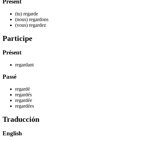
Présent
(tu) regard
e
(nous) regard
ons
(vous) regard
ez
Participe
Présent
regard
ant
Passé
regard
é
regard
és
regard
ée
regard
ées
Traducción
English