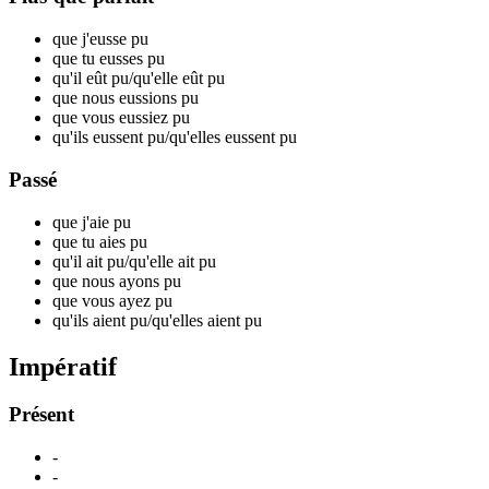
que j'eusse p
u
que tu eusses p
u
qu'il eût p
u
/qu'elle eût p
u
que nous eussions p
u
que vous eussiez p
u
qu'ils eussent p
u
/qu'elles eussent p
u
Passé
que j'aie p
u
que tu aies p
u
qu'il ait p
u
/qu'elle ait p
u
que nous ayons p
u
que vous ayez p
u
qu'ils aient p
u
/qu'elles aient p
u
Impératif
Présent
-
-