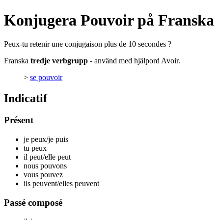
Konjugera Pouvoir på Franska
Peux-tu retenir une conjugaison plus de 10 secondes ?
Franska
tredje verbgrupp
- använd med hjälpord Avoir.
>
se pouvoir
Indicatif
Présent
je p
eux
/je p
uis
tu p
eux
il p
eut
/elle p
eut
nous p
ouvons
vous p
ouvez
ils p
euvent
/elles p
euvent
Passé composé