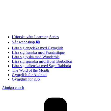
Utforska våra Learning Series
Vår webbshop 🛍
Lära sig engelska med Gymglish
Lära sig franska med Frantastique
Lära sig tyska med Wunderbla
Lära sig spanska med Hotel Borbollón
Lära sig italienska med Saga Baldoria
The Word of the Month
Gymglish for Android
Gymglish for iOS
Aimigo coach