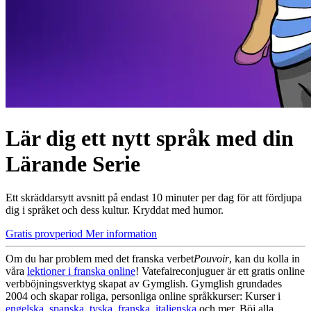
Lär dig ett nytt språk med din
Lärande Serie
Ett skräddarsytt avsnitt på endast 10 minuter per dag för att fördjupa
dig i språket och dess kultur. Kryddat med humor.
Gratis provperiod
Mer information
Om du har problem med det franska verbet
Pouvoir
, kan du kolla in
våra
lektioner i franska online
! Vatefaireconjuguer är ett gratis online
verbböjningsverktyg skapat av Gymglish. Gymglish grundades
2004 och skapar roliga, personliga online språkkurser: Kurser i
engelska
,
spanska
,
tyska
,
franska
,
italienska
och mer. Böj alla