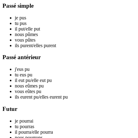
Passé simple
je p
us
tu p
us
il p
ut
/elle p
ut
nous p
ûmes
vous p
ûtes
ils p
urent
/elles p
urent
Passé antérieur
j'eus p
u
tu eus p
u
il eut p
u
/elle eut p
u
nous eûmes p
u
vous eûtes p
u
ils eurent p
u
/elles eurent p
u
Futur
je p
ourrai
tu p
ourras
il p
ourra
/elle p
ourra
nous p
ourrons