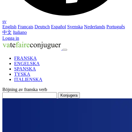
sv
English
Français
Deutsch
Español
Svenska
Nederlands
Português
中文
Italiano
Logga in
FRANSKA
ENGELSKA
SPANSKA
TYSKA
ITALIENSKA
Böjning av franska verb