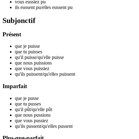
vous eussiez p
u
ils eussent p
u
/elles eussent p
u
Subjonctif
Présent
que je p
uisse
que tu p
uisses
qu'il p
uisse
/qu'elle p
uisse
que nous p
uissions
que vous p
uissiez
qu'ils p
uissent
/qu'elles p
uissent
Imparfait
que je p
usse
que tu p
usses
qu'il p
ût
/qu'elle p
ût
que nous p
ussions
que vous p
ussiez
qu'ils p
ussent
/qu'elles p
ussent
Plus-que-parfait