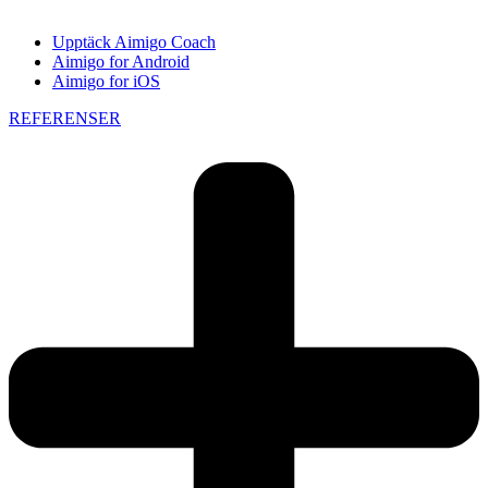
Upptäck Aimigo Coach
Aimigo for Android
Aimigo for iOS
REFERENSER