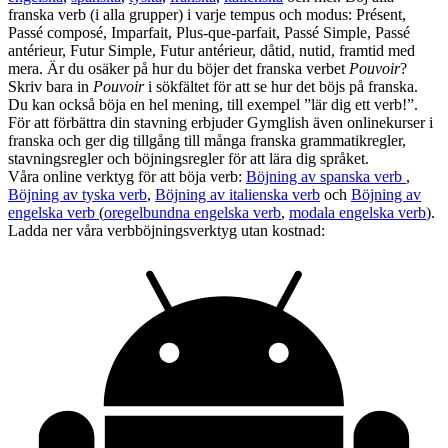
franska verb (i alla grupper) i varje tempus och modus: Présent,
Passé composé, Imparfait, Plus-que-parfait, Passé Simple, Passé
antérieur, Futur Simple, Futur antérieur, dåtid, nutid, framtid med
mera. Är du osäker på hur du böjer det franska verbet
Pouvoir
?
Skriv bara in
Pouvoir
i sökfältet för att se hur det böjs på franska.
Du kan också böja en hel mening, till exempel ”lär dig ett verb!”.
För att förbättra din stavning erbjuder Gymglish även onlinekurser i
franska och ger dig tillgång till många franska grammatikregler,
stavningsregler och böjningsregler för att lära dig språket.
Våra online verktyg för att böja verb:
Böjning av spanska verb
,
Böjning av tyska verb
,
Böjning av italienska verb
och
Böjning av
engelska verb
(
oregelbundna engelska verb
,
modala engelska verb
).
Ladda ner våra verbböjningsverktyg utan kostnad: