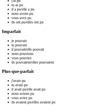
j'ai p
u
tu as p
u
il a p
u
/elle a p
u
nous avons p
u
vous avez p
u
ils ont p
u
/elles ont p
u
Imparfait
je p
ouvais
tu p
ouvais
il p
ouvait
/elle p
ouvait
nous p
ouvions
vous p
ouviez
ils p
ouvaient
/elles p
ouvaient
Plus-que-parfait
j'avais p
u
tu avais p
u
il avait p
u
/elle avait p
u
nous avions p
u
vous aviez p
u
ils avaient p
u
/elles avaient p
u