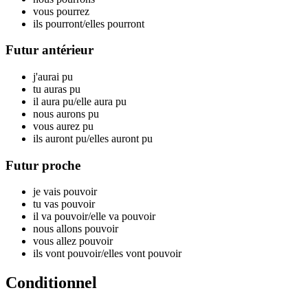
vous p
ourrez
ils p
ourront
/elles p
ourront
Futur antérieur
j'aurai p
u
tu auras p
u
il aura p
u
/elle aura p
u
nous aurons p
u
vous aurez p
u
ils auront p
u
/elles auront p
u
Futur proche
je vais p
ouvoir
tu vas p
ouvoir
il va p
ouvoir
/elle va p
ouvoir
nous allons p
ouvoir
vous allez p
ouvoir
ils vont p
ouvoir
/elles vont p
ouvoir
Conditionnel