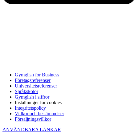
Gymglish for Business
Företagsreferenser
Universitetsreferenser
Språkskolor
Gymglish i siffror
Inställninger för cookies
Integritetspolicy
Villkor och bestämmelser
Försäljningsvillkor
ANVÄNDBARA LÄNKAR