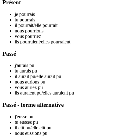
Présent
je p
ourrais
tu p
ourrais
il p
ourrait
/elle p
ourrait
nous p
ourrions
vous p
ourriez
ils p
ourraient
/elles p
ourraient
Passé
j'aurais p
u
tu aurais p
u
il aurait p
u
/elle aurait p
u
nous aurions p
u
vous auriez p
u
ils auraient p
u
/elles auraient p
u
Passé - forme alternative
j'eusse p
u
tu eusses p
u
il eût p
u
/elle eût p
u
nous eussions p
u