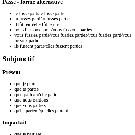
Passé - forme alternative
je fusse par
ti
/je fusse par
tie
tu fusses par
ti
/tu fusses par
tie
il fût par
ti
/elle fût par
tie
nous fussions par
tis
/nous fussions par
ties
vous fussiez par
tis
/vous fussiez par
ties
/vous fussiez par
ti
/vous
fussiez par
tie
ils fussent par
tis
/elles fussent par
ties
Subjonctif
Présent
que je par
te
que tu par
tes
qu'il par
te
/qu'elle par
te
que nous par
tions
que vous par
tiez
qu'ils par
tent
/qu'elles par
tent
Imparfait
que je par
tisse