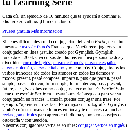
tu Learning Serie
Cada día, un episodio de 10 minutos que te ayudará a dominar el
idioma y su cultura. ¡Humor incluido!
Prueba gratuita
Más información
Si tienes dificultades con la conjugación del verbo
Partir
, descubre
nuestros
cursos de francés
Frantastique. Vatefaireconjuguer es un
conjugador en línea gratuito creado por Gymglish. Gymglish,
fundada en 2004, crea cursos de idiomas en línea personalizados y
divertidos:
curso de inglés
,
curso de francés
,
curso de español
,
curso de alemán
,
curso de italiano
y mucho más. Conjuga todos los
verbos franceses (de todos los grupos) en todos los tiempos y
modos: présent, passé composé, imparfait, plus-que-parfait, passé
simple, passé antérieur, futur simple, futur antérieur, past, present,
future, etc. ¿No sabes cómo conjugar el verbo francés
Partir
? Solo
tiene que escribir
Partir
en nuestra barra de búsqueda para ver su
conjugación en francés. También puedes conjugar una frase. Por
ejemplo, "aprender un verbo". Para mejorar tu ortografía, Gymglish
también ofrece cursos de francés en línea y te da acceso a muchas
reglas gramaticales
para aprender el idioma y también consejos de
ortografía y conjugación.
Nuestros conjugadores verbales en línea:
conjugar verbos en inglés
(