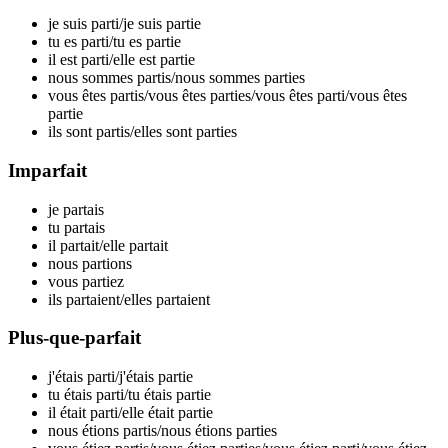
je suis par
ti
/je suis par
tie
tu es par
ti
/tu es par
tie
il est par
ti
/elle est par
tie
nous sommes par
tis
/nous sommes par
ties
vous êtes par
tis
/vous êtes par
ties
/vous êtes par
ti
/vous êtes
par
tie
ils sont par
tis
/elles sont par
ties
Imparfait
je par
tais
tu par
tais
il par
tait
/elle par
tait
nous par
tions
vous par
tiez
ils par
taient
/elles par
taient
Plus-que-parfait
j'étais par
ti
/j'étais par
tie
tu étais par
ti
/tu étais par
tie
il était par
ti
/elle était par
tie
nous étions par
tis
/nous étions par
ties