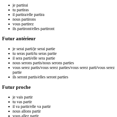
je par
tirai
tu par
tiras
il par
tira
/elle par
tira
nous par
tirons
vous par
tirez
ils par
tiront
/elles par
tiront
Futur antérieur
je serai par
ti
/je serai par
tie
tu seras par
ti
/tu seras par
tie
il sera par
ti
/elle sera par
tie
nous serons par
tis
/nous serons par
ties
vous serez par
tis
/vous serez par
ties
/vous serez par
ti
/vous serez
par
tie
ils seront par
tis
/elles seront par
ties
Futur proche
je vais par
tir
tu vas par
tir
il va par
tir
/elle va par
tir
nous allons par
tir
vous allez par
tir