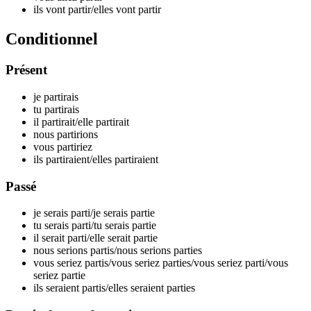
ils vont par
tir
/elles vont par
tir
Conditionnel
Présent
je par
tirais
tu par
tirais
il par
tirait
/elle par
tirait
nous par
tirions
vous par
tiriez
ils par
tiraient
/elles par
tiraient
Passé
je serais par
ti
/je serais par
tie
tu serais par
ti
/tu serais par
tie
il serait par
ti
/elle serait par
tie
nous serions par
tis
/nous serions par
ties
vous seriez par
tis
/vous seriez par
ties
/vous seriez par
ti
/vous
seriez par
tie
ils seraient par
tis
/elles seraient par
ties