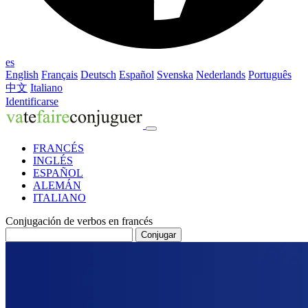
es
English
Français
Deutsch
Español
Svenska
Nederlands
Português
中文
Italiano
Identificarse
FRANCÉS
INGLÉS
ESPAÑOL
ALEMÁN
ITALIANO
Conjugación de verbos en francés