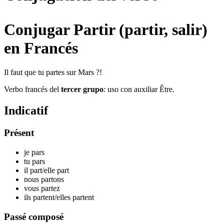
Conjugar Partir (partir, salir)
en Francés
Il faut que tu partes sur Mars ?!
Verbo francés del
tercer grupo
: uso con auxiliar Être.
Indicatif
Présent
je par
s
tu par
s
il par
t
/elle par
t
nous par
tons
vous par
tez
ils par
tent
/elles par
tent
Passé composé