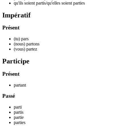
qu'ils soient par
tis
/qu'elles soient par
ties
Impératif
Présent
(tu) par
s
(nous) par
tons
(vous) par
tez
Participe
Présent
par
tant
Passé
par
ti
par
tis
par
tie
par
ties