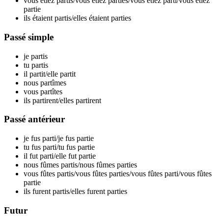
vous étiez par
tis
/vous étiez par
ties
/vous étiez par
ti
/vous étiez
par
tie
ils étaient par
tis
/elles étaient par
ties
Passé simple
je par
tis
tu par
tis
il par
tit
/elle par
tit
nous par
tîmes
vous par
tîtes
ils par
tirent
/elles par
tirent
Passé antérieur
je fus par
ti
/je fus par
tie
tu fus par
ti
/tu fus par
tie
il fut par
ti
/elle fut par
tie
nous fûmes par
tis
/nous fûmes par
ties
vous fûtes par
tis
/vous fûtes par
ties
/vous fûtes par
ti
/vous fûtes
par
tie
ils furent par
tis
/elles furent par
ties
Futur