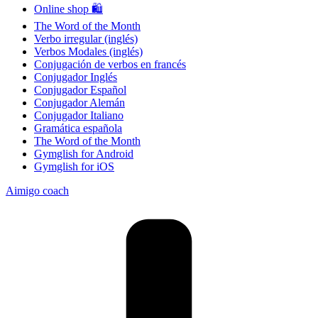
Online shop 🛍
The Word of the Month
Verbo irregular (inglés)
Verbos Modales (inglés)
Conjugación de verbos en francés
Conjugador Inglés
Conjugador Español
Conjugador Alemán
Conjugador Italiano
Gramática española
The Word of the Month
Gymglish for Android
Gymglish for iOS
Aimigo coach