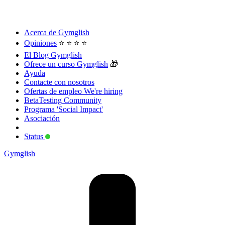
Acerca de Gymglish
Opiniones
⭐️ ⭐️ ⭐️ ⭐️
El Blog Gymglish
Ofrece un curso Gymglish
🎁
Ayuda
Contacte con nosotros
Ofertas de empleo
We're hiring
BetaTesting Community
Programa 'Social Impact'
Asociación
Status
Gymglish