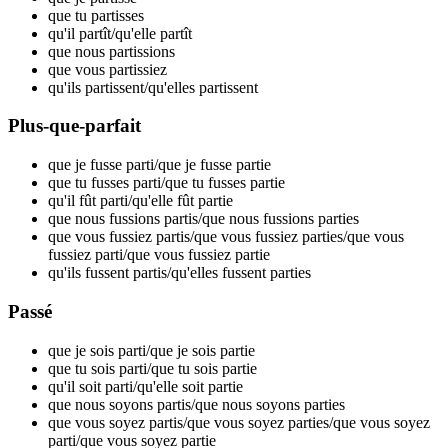
que tu par
tisses
qu'il par
tît
/qu'elle par
tît
que nous par
tissions
que vous par
tissiez
qu'ils par
tissent
/qu'elles par
tissent
Plus-que-parfait
que je fusse par
ti
/que je fusse par
tie
que tu fusses par
ti
/que tu fusses par
tie
qu'il fût par
ti
/qu'elle fût par
tie
que nous fussions par
tis
/que nous fussions par
ties
que vous fussiez par
tis
/que vous fussiez par
ties
/que vous
fussiez par
ti
/que vous fussiez par
tie
qu'ils fussent par
tis
/qu'elles fussent par
ties
Passé
que je sois par
ti
/que je sois par
tie
que tu sois par
ti
/que tu sois par
tie
qu'il soit par
ti
/qu'elle soit par
tie
que nous soyons par
tis
/que nous soyons par
ties
que vous soyez par
tis
/que vous soyez par
ties
/que vous soyez
par
ti
/que vous soyez par
tie