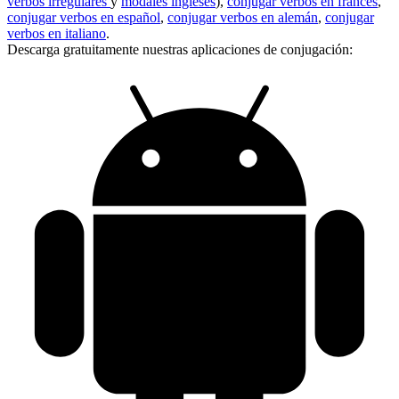
verbos irregulares
y
modales ingleses
),
conjugar verbos en francés
,
conjugar verbos en español
,
conjugar verbos en alemán
,
conjugar
verbos en italiano
.
Descarga gratuitamente nuestras aplicaciones de conjugación: