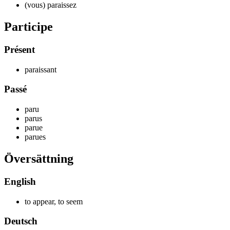
(vous) par
aissez
Participe
Présent
par
aissant
Passé
par
u
par
us
par
ue
par
ues
Översättning
English
to appear, to seem
Deutsch