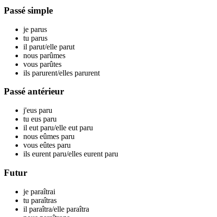
Passé simple
je par
us
tu par
us
il par
ut
/elle par
ut
nous par
ûmes
vous par
ûtes
ils par
urent
/elles par
urent
Passé antérieur
j'eus par
u
tu eus par
u
il eut par
u
/elle eut par
u
nous eûmes par
u
vous eûtes par
u
ils eurent par
u
/elles eurent par
u
Futur
je par
aîtrai
tu par
aîtras
il par
aîtra
/elle par
aîtra