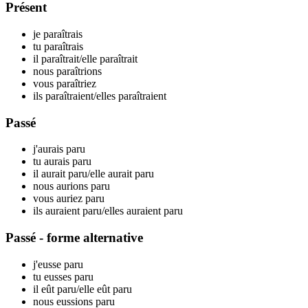
Présent
je par
aîtrais
tu par
aîtrais
il par
aîtrait
/elle par
aîtrait
nous par
aîtrions
vous par
aîtriez
ils par
aîtraient
/elles par
aîtraient
Passé
j'aurais par
u
tu aurais par
u
il aurait par
u
/elle aurait par
u
nous aurions par
u
vous auriez par
u
ils auraient par
u
/elles auraient par
u
Passé - forme alternative
j'eusse par
u
tu eusses par
u
il eût par
u
/elle eût par
u
nous eussions par
u