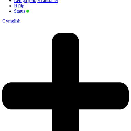
Lediga jobb
Vi anställer
Hjälp
Status
Gymglish