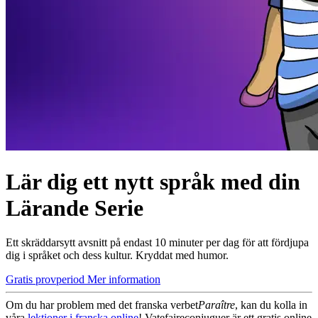
Lär dig ett nytt språk med din
Lärande Serie
Ett skräddarsytt avsnitt på endast 10 minuter per dag för att fördjupa
dig i språket och dess kultur. Kryddat med humor.
Gratis provperiod
Mer information
Om du har problem med det franska verbet
Paraître
, kan du kolla in
våra
lektioner i franska online
! Vatefaireconjuguer är ett gratis online