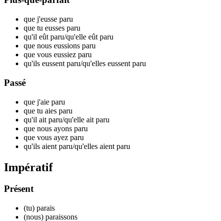
que j'eusse par
u
que tu eusses par
u
qu'il eût par
u
/qu'elle eût par
u
que nous eussions par
u
que vous eussiez par
u
qu'ils eussent par
u
/qu'elles eussent par
u
Passé
que j'aie par
u
que tu aies par
u
qu'il ait par
u
/qu'elle ait par
u
que nous ayons par
u
que vous ayez par
u
qu'ils aient par
u
/qu'elles aient par
u
Impératif
Présent
(tu) par
ais
(nous) par
aissons