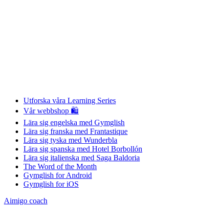
Utforska våra Learning Series
Vår webbshop 🛍
Lära sig engelska med Gymglish
Lära sig franska med Frantastique
Lära sig tyska med Wunderbla
Lära sig spanska med Hotel Borbollón
Lära sig italienska med Saga Baldoria
The Word of the Month
Gymglish for Android
Gymglish for iOS
Aimigo coach