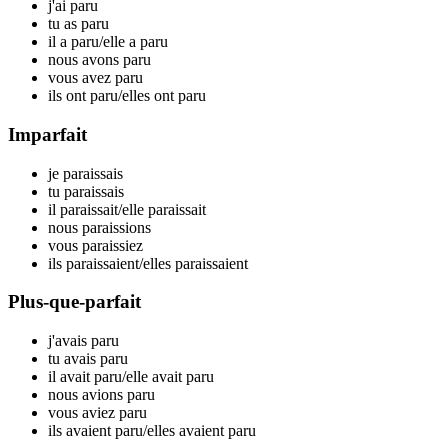
j'ai par
u
tu as par
u
il a par
u
/elle a par
u
nous avons par
u
vous avez par
u
ils ont par
u
/elles ont par
u
Imparfait
je par
aissais
tu par
aissais
il par
aissait
/elle par
aissait
nous par
aissions
vous par
aissiez
ils par
aissaient
/elles par
aissaient
Plus-que-parfait
j'avais par
u
tu avais par
u
il avait par
u
/elle avait par
u
nous avions par
u
vous aviez par
u
ils avaient par
u
/elles avaient par
u