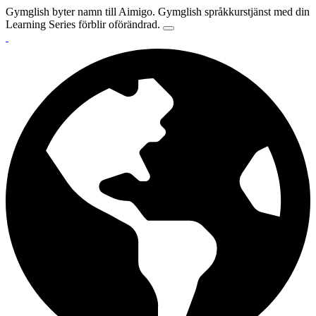
Gymglish byter namn till Aimigo. Gymglish språkkurstjänst med din
Learning Series förblir oförändrad.