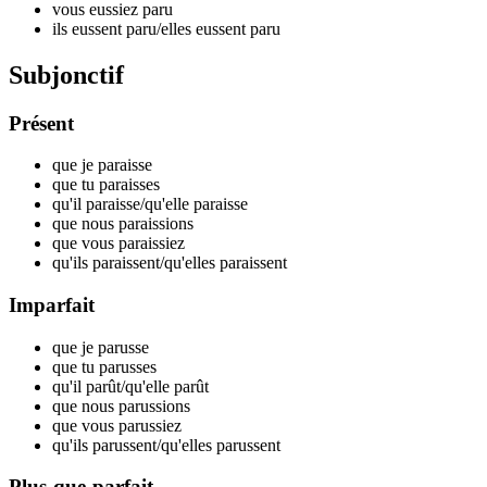
vous eussiez par
u
ils eussent par
u
/elles eussent par
u
Subjonctif
Présent
que je par
aisse
que tu par
aisses
qu'il par
aisse
/qu'elle par
aisse
que nous par
aissions
que vous par
aissiez
qu'ils par
aissent
/qu'elles par
aissent
Imparfait
que je par
usse
que tu par
usses
qu'il par
ût
/qu'elle par
ût
que nous par
ussions
que vous par
ussiez
qu'ils par
ussent
/qu'elles par
ussent
Plus-que-parfait