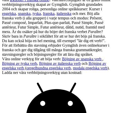
verbböjningsverktyg skapat av Gymglish. Gymglish grundades
2004 och skapar roliga, personliga online språkkurser: Kurser i
engelska
,
spanska
,
tyska
,
franska
,
italienska
och mer. Böj alla
franska verb (i alla grupper) i varje tempus och modus: Présent,
Passé composé, Imparfait, Plus-que-parfait, Passé Simple, Passé
antérieur, Futur Simple, Futur antérieur, dåtid, nutid, framtid med
mera. Är du osäker på hur du böjer det franska verbet
Paraître
?
Skriv bara in
Paraître
i sökfältet för att se hur det böjs på franska.
Du kan också böja en hel mening, till exempel ”lär dig ett verb!”.
För att förbättra din stavning erbjuder Gymglish även onlinekurser i
franska och ger dig tillgång till många franska grammatikregler,
stavningsregler och böjningsregler för att lära dig språket.
Våra online verktyg för att böja verb:
Böjning av spanska verb
,
Böjning av tyska verb
,
Böjning av italienska verb
och
Böjning av
engelska verb
(
oregelbundna engelska verb
,
modala engelska verb
).
Ladda ner våra verbböjningsverktyg utan kostnad: