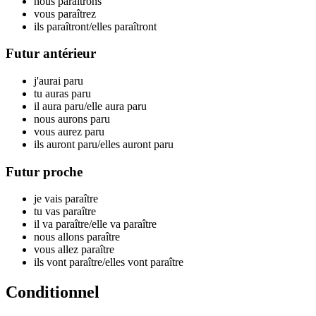
nous par
aîtrons
vous par
aîtrez
ils par
aîtront
/elles par
aîtront
Futur antérieur
j'aurai par
u
tu auras par
u
il aura par
u
/elle aura par
u
nous aurons par
u
vous aurez par
u
ils auront par
u
/elles auront par
u
Futur proche
je vais par
aître
tu vas par
aître
il va par
aître
/elle va par
aître
nous allons par
aître
vous allez par
aître
ils vont par
aître
/elles vont par
aître
Conditionnel