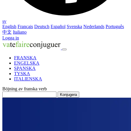
sv
English
Français
Deutsch
Español
Svenska
Nederlands
Português
中文
Italiano
Logga in
FRANSKA
ENGELSKA
SPANSKA
TYSKA
ITALIENSKA
Böjning av franska verb