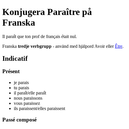
Konjugera Paraître på
Franska
Il paraît que ton prof de français était nul.
Franska
tredje verbgrupp
- använd med hjälpord Avoir eller
Être
.
Indicatif
Présent
je par
ais
tu par
ais
il par
aît
/elle par
aît
nous par
aissons
vous par
aissez
ils par
aissent
/elles par
aissent
Passé composé