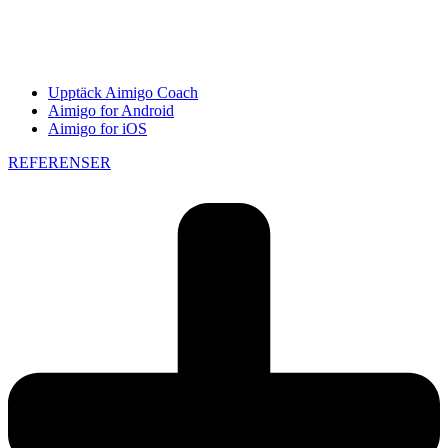
Upptäck Aimigo Coach
Aimigo for Android
Aimigo for iOS
REFERENSER