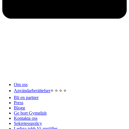
Om oss
Användarberättelser
⭐️ ⭐️ ⭐️ ⭐️
Bli en partner
Press
Blogg
Ge bort Gymglish
Kontakta oss
Sekretesspolicy
Lediga jobb
Vi anställer