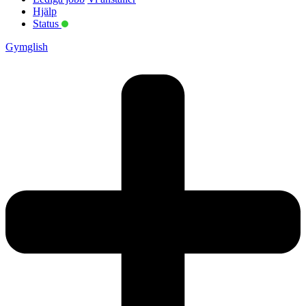
Hjälp
Status
Gymglish