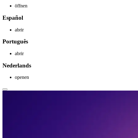
öffnen
Español
abrir
Português
abrir
Nederlands
openen