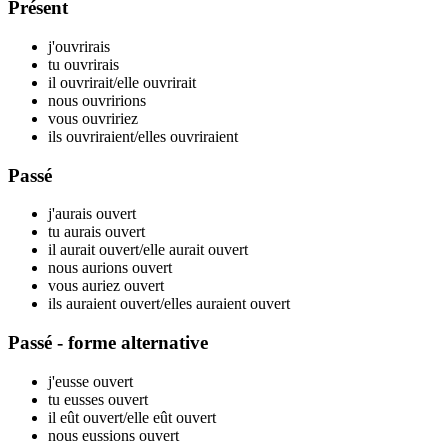
Présent
j'ouv
rirais
tu ouv
rirais
il ouv
rirait
/elle ouv
rirait
nous ouv
ririons
vous ouv
ririez
ils ouv
riraient
/elles ouv
riraient
Passé
j'aurais ouv
ert
tu aurais ouv
ert
il aurait ouv
ert
/elle aurait ouv
ert
nous aurions ouv
ert
vous auriez ouv
ert
ils auraient ouv
ert
/elles auraient ouv
ert
Passé - forme alternative
j'eusse ouv
ert
tu eusses ouv
ert
il eût ouv
ert
/elle eût ouv
ert
nous eussions ouv
ert