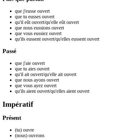
que j'eusse ouv
ert
que tu eusses ouv
ert
qu'il eût ouv
ert
/qu'elle eût ouv
ert
que nous eussions ouv
ert
que vous eussiez ouv
ert
qu'ils eussent ouv
ert
/qu'elles eussent ouv
ert
Passé
que j'aie ouv
ert
que tu aies ouv
ert
qu'il ait ouv
ert
/qu'elle ait ouv
ert
que nous ayons ouv
ert
que vous ayez ouv
ert
qu'ils aient ouv
ert
/qu'elles aient ouv
ert
Impératif
Présent
(tu) ouv
re
(nous) ouv
rons