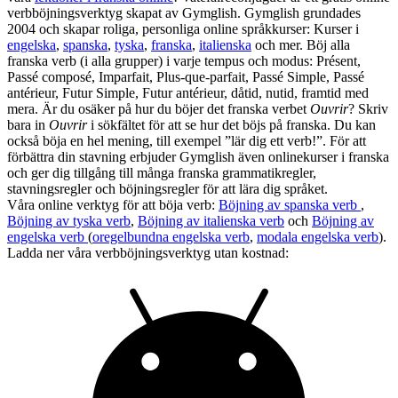
verbböjningsverktyg skapat av Gymglish. Gymglish grundades
2004 och skapar roliga, personliga online språkkurser: Kurser i
engelska
,
spanska
,
tyska
,
franska
,
italienska
och mer. Böj alla
franska verb (i alla grupper) i varje tempus och modus: Présent,
Passé composé, Imparfait, Plus-que-parfait, Passé Simple, Passé
antérieur, Futur Simple, Futur antérieur, dåtid, nutid, framtid med
mera. Är du osäker på hur du böjer det franska verbet
Ouvrir
? Skriv
bara in
Ouvrir
i sökfältet för att se hur det böjs på franska. Du kan
också böja en hel mening, till exempel ”lär dig ett verb!”. För att
förbättra din stavning erbjuder Gymglish även onlinekurser i franska
och ger dig tillgång till många franska grammatikregler,
stavningsregler och böjningsregler för att lära dig språket.
Våra online verktyg för att böja verb:
Böjning av spanska verb
,
Böjning av tyska verb
,
Böjning av italienska verb
och
Böjning av
engelska verb
(
oregelbundna engelska verb
,
modala engelska verb
).
Ladda ner våra verbböjningsverktyg utan kostnad: