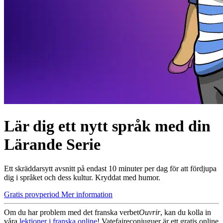
Lär dig ett nytt språk med din
Lärande Serie
Ett skräddarsytt avsnitt på endast 10 minuter per dag för att fördjupa
dig i språket och dess kultur. Kryddat med humor.
Gratis provperiod
Mer information
Om du har problem med det franska verbet
Ouvrir
, kan du kolla in
våra
lektioner i franska online
! Vatefaireconjuguer är ett gratis online