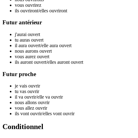
vous ouv
rirez
ils ouv
riront
/elles ouv
riront
Futur antérieur
j'aurai ouv
ert
tu auras ouv
ert
il aura ouv
ert
/elle aura ouv
ert
nous aurons ouv
ert
vous aurez ouv
ert
ils auront ouv
ert
/elles auront ouv
ert
Futur proche
je vais ouv
rir
tu vas ouv
rir
il va ouv
rir
/elle va ouv
rir
nous allons ouv
rir
vous allez ouv
rir
ils vont ouv
rir
/elles vont ouv
rir
Conditionnel