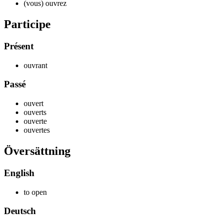
(vous) ouv
rez
Participe
Présent
ouv
rant
Passé
ouv
ert
ouv
erts
ouv
erte
ouv
ertes
Översättning
English
to open
Deutsch