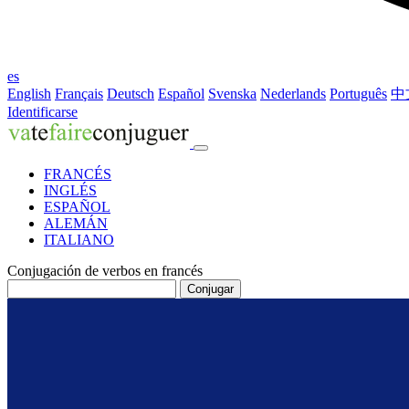
es
English
Français
Deutsch
Español
Svenska
Nederlands
Português
中
Identificarse
FRANCÉS
INGLÉS
ESPAÑOL
ALEMÁN
ITALIANO
Conjugación de verbos en francés