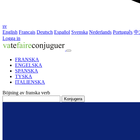
sv
English
Français
Deutsch
Español
Svenska
Nederlands
Português
中
Logga in
FRANSKA
ENGELSKA
SPANSKA
TYSKA
ITALIENSKA
Böjning av franska verb