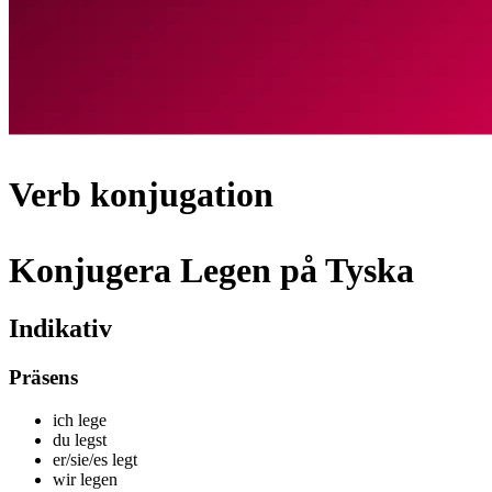
Verb konjugation
Konjugera Legen på Tyska
Indikativ
Präsens
ich leg
e
du leg
st
er/sie/es leg
t
wir leg
en