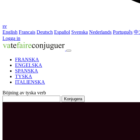
sv
English
Français
Deutsch
Español
Svenska
Nederlands
Português
中
Logga in
FRANSKA
ENGELSKA
SPANSKA
TYSKA
ITALIENSKA
Böjning av tyska verb