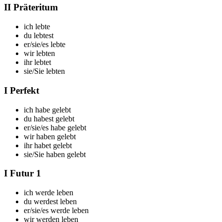
II Präteritum
ich leb
te
du leb
test
er/sie/es leb
te
wir leb
ten
ihr leb
tet
sie/Sie leb
ten
I Perfekt
ich
habe gelebt
du
habest gelebt
er/sie/es
habe gelebt
wir
haben gelebt
ihr
habet gelebt
sie/Sie
haben gelebt
I Futur 1
ich
werde leben
du
werdest leben
er/sie/es
werde leben
wir
werden leben