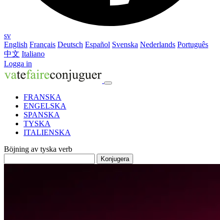
sv
English
Français
Deutsch
Español
Svenska
Nederlands
Português
中文
Italiano
Logga in
FRANSKA
ENGELSKA
SPANSKA
TYSKA
ITALIENSKA
Böjning av tyska verb