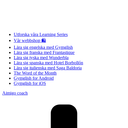
Utforska våra Learning Series
Vår webbshop 🛍
Lära sig engelska med Gymglish
Lära sig franska med Frantastique
Lära sig tyska med Wunderbla
Lära sig spanska med Hotel Borbollón
Lära sig italienska med Saga Baldoria
The Word of the Month
Gymglish for Android
Gymglish for iOS
Aimigo coach