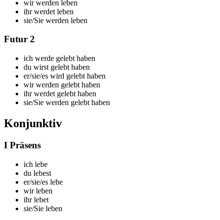
wir
werden leben
ihr
werdet leben
sie/Sie
werden leben
Futur 2
ich
werde gelebt haben
du
wirst gelebt haben
er/sie/es
wird gelebt haben
wir
werden gelebt haben
ihr
werdet gelebt haben
sie/Sie
werden gelebt haben
Konjunktiv
I Präsens
ich leb
e
du leb
est
er/sie/es leb
e
wir leb
en
ihr leb
et
sie/Sie leb
en