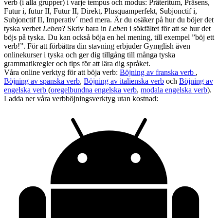
verb (i alla grupper) i varje tempus och modus: Präteritum, Präsens,
Futur i, futur II, Futur II, Direkt, Plusquamperfekt, Subjonctif i,
Subjonctif II, Imperativ´ med mera. Är du osäker på hur du böjer det
tyska verbet
Leben
? Skriv bara in
Leben
i sökfältet för att se hur det
böjs på tyska. Du kan också böja en hel mening, till exempel ”böj ett
verb!”. För att förbättra din stavning erbjuder Gymglish även
onlinekurser i tyska och ger dig tillgång till många tyska
grammatikregler och tips för att lära dig språket.
Våra online verktyg för att böja verb:
Böjning av franska verb
,
Böjning av spanska verb
,
Böjning av italienska verb
och
Böjning av
engelska verb
(
oregelbundna engelska verb
,
modala engelska verb
).
Ladda ner våra verbböjningsverktyg utan kostnad: