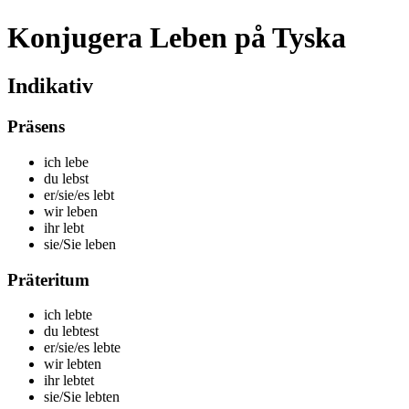
Konjugera Leben på Tyska
Indikativ
Präsens
ich leb
e
du leb
st
er/sie/es leb
t
wir leb
en
ihr leb
t
sie/Sie leb
en
Präteritum
ich leb
te
du leb
test
er/sie/es leb
te
wir leb
ten
ihr leb
tet
sie/Sie leb
ten