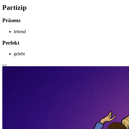
Partizip
Präsens
leb
end
Perfekt
geleb
t