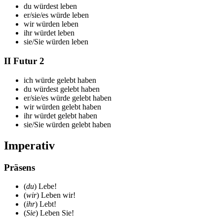
du
würdest leben
er/sie/es
würde leben
wir
würden leben
ihr
würdet leben
sie/Sie
würden leben
II Futur 2
ich
würde gelebt haben
du
würdest gelebt haben
er/sie/es
würde gelebt haben
wir
würden gelebt haben
ihr
würdet gelebt haben
sie/Sie
würden gelebt haben
Imperativ
Präsens
(
du
) Leb
e
!
(
wir
) Leb
en
wir!
(
ihr
) Leb
t
!
(
Sie
) Leb
en
Sie!