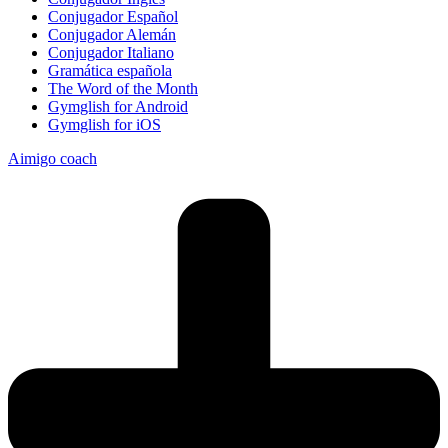
Conjugador Español
Conjugador Alemán
Conjugador Italiano
Gramática española
The Word of the Month
Gymglish for Android
Gymglish for iOS
Aimigo coach