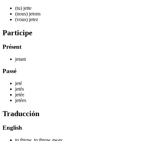
(tu) j
ette
(nous) j
etons
(vous) j
etez
Participe
Présent
j
etant
Passé
j
eté
j
etés
j
etée
j
etées
Traducción
English
to throw, to throw away