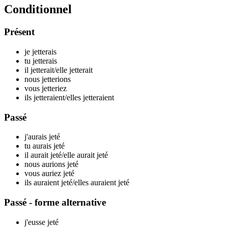
Conditionnel
Présent
je j
etterais
tu j
etterais
il j
etterait
/elle j
etterait
nous j
etterions
vous j
etteriez
ils j
etteraient
/elles j
etteraient
Passé
j'aurais j
eté
tu aurais j
eté
il aurait j
eté
/elle aurait j
eté
nous aurions j
eté
vous auriez j
eté
ils auraient j
eté
/elles auraient j
eté
Passé - forme alternative
j'eusse j
eté