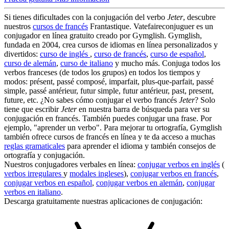
Si tienes dificultades con la conjugación del verbo
Jeter
, descubre
nuestros
cursos de francés
Frantastique. Vatefaireconjuguer es un
conjugador en línea gratuito creado por Gymglish. Gymglish,
fundada en 2004, crea cursos de idiomas en línea personalizados y
divertidos:
curso de inglés
,
curso de francés
,
curso de español
,
curso de alemán
,
curso de italiano
y mucho más. Conjuga todos los
verbos franceses (de todos los grupos) en todos los tiempos y
modos: présent, passé composé, imparfait, plus-que-parfait, passé
simple, passé antérieur, futur simple, futur antérieur, past, present,
future, etc. ¿No sabes cómo conjugar el verbo francés
Jeter
? Solo
tiene que escribir
Jeter
en nuestra barra de búsqueda para ver su
conjugación en francés. También puedes conjugar una frase. Por
ejemplo, "aprender un verbo". Para mejorar tu ortografía, Gymglish
también ofrece cursos de francés en línea y te da acceso a muchas
reglas gramaticales
para aprender el idioma y también consejos de
ortografía y conjugación.
Nuestros conjugadores verbales en línea:
conjugar verbos en inglés
(
verbos irregulares
y
modales ingleses
),
conjugar verbos en francés
,
conjugar verbos en español
,
conjugar verbos en alemán
,
conjugar
verbos en italiano
.
Descarga gratuitamente nuestras aplicaciones de conjugación: