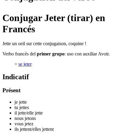
Conjugar Jeter (tirar) en
Francés
Jette un oeil sur cette conjugaison, coquine !
Verbo francés del
primer grupo
: uso con auxiliar Avoir.
>
se jeter
Indicatif
Présent
je j
ette
tu j
ettes
il j
ette
/elle j
ette
nous j
etons
vous j
etez
ils j
ettent
/elles j
ettent