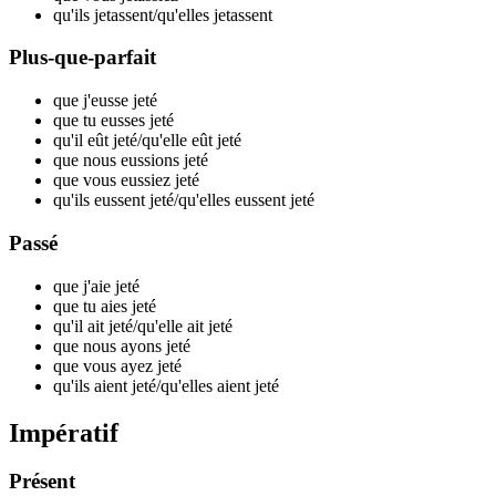
qu'ils j
etassent
/qu'elles j
etassent
Plus-que-parfait
que j'eusse j
eté
que tu eusses j
eté
qu'il eût j
eté
/qu'elle eût j
eté
que nous eussions j
eté
que vous eussiez j
eté
qu'ils eussent j
eté
/qu'elles eussent j
eté
Passé
que j'aie j
eté
que tu aies j
eté
qu'il ait j
eté
/qu'elle ait j
eté
que nous ayons j
eté
que vous ayez j
eté
qu'ils aient j
eté
/qu'elles aient j
eté
Impératif
Présent