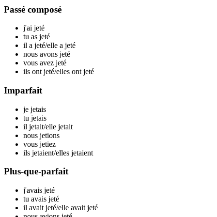
Passé composé
j'ai j
eté
tu as j
eté
il a j
eté
/elle a j
eté
nous avons j
eté
vous avez j
eté
ils ont j
eté
/elles ont j
eté
Imparfait
je j
etais
tu j
etais
il j
etait
/elle j
etait
nous j
etions
vous j
etiez
ils j
etaient
/elles j
etaient
Plus-que-parfait
j'avais j
eté
tu avais j
eté
il avait j
eté
/elle avait j
eté
nous avions j
eté