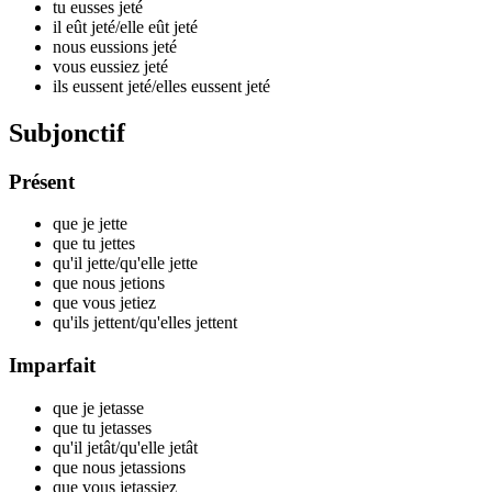
tu eusses j
eté
il eût j
eté
/elle eût j
eté
nous eussions j
eté
vous eussiez j
eté
ils eussent j
eté
/elles eussent j
eté
Subjonctif
Présent
que je j
ette
que tu j
ettes
qu'il j
ette
/qu'elle j
ette
que nous j
etions
que vous j
etiez
qu'ils j
ettent
/qu'elles j
ettent
Imparfait
que je j
etasse
que tu j
etasses
qu'il j
etât
/qu'elle j
etât
que nous j
etassions
que vous j
etassiez