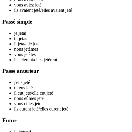
vous aviez j
eté
ils avaient j
eté
/elles avaient j
eté
Passé simple
je j
etai
tu j
etas
il j
eta
/elle j
eta
nous j
etâmes
vous j
etâtes
ils j
etèrent
/elles j
etèrent
Passé antérieur
j'eus j
eté
tu eus j
eté
il eut j
eté
/elle eut j
eté
nous eûmes j
eté
vous eûtes j
eté
ils eurent j
eté
/elles eurent j
eté
Futur
je j
etterai