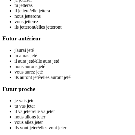
tu j
etteras
il j
ettera
/elle j
ettera
nous j
etterons
vous j
etterez
ils j
etteront
/elles j
etteront
Futur antérieur
j'aurai j
eté
tu auras j
eté
il aura j
eté
/elle aura j
eté
nous aurons j
eté
vous aurez j
eté
ils auront j
eté
/elles auront j
eté
Futur proche
je vais j
eter
tu vas j
eter
il va j
eter
/elle va j
eter
nous allons j
eter
vous allez j
eter
ils vont j
eter
/elles vont j
eter