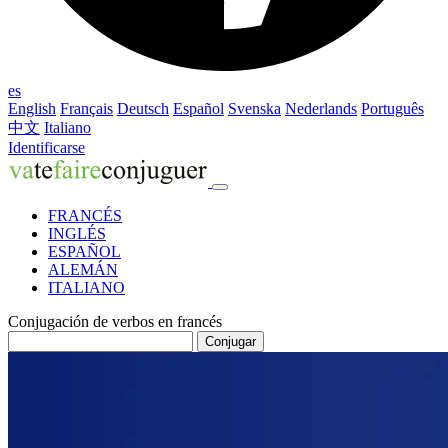
es
English
Français
Deutsch
Español
Svenska
Nederlands
Português
中文
Italiano
Identificarse
FRANCÉS
INGLÉS
ESPAÑOL
ALEMÁN
ITALIANO
Conjugación de verbos en francés