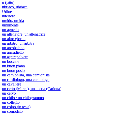
u (jattu)
ubriaco, ubriaca
Udine
ulteriore
umido, umida
umilmente
un agnello
un allenatore, un'allenatrice
un altro giorno
un arbitro, un'arbitra
un arcobaleno
un armadietto
un aspirapolvere
un boccale
un buon piano
un buon posto
un camionista, una camionista
un cardiologo, una cardiologa
un cavaliere
un certo (Marco), una certa (Carlotta)
un cervo
un chilo / un chilogrammo
un collegio
un colpo (in testa)
un comodato