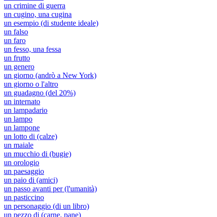
un crimine di guerra
un cugino, una cugina
un esempio (di studente ideale)
un falso
un faro
un fesso, una fessa
un frutto
un genero
un giorno (andrò a New York)
un giorno o l'altro
un guadagno (del 20%)
un internato
un lampadario
un lampo
un lampone
un lotto di (calze)
un maiale
un mucchio di (bugie)
un orologio
un paesaggio
un paio di (amici)
un passo avanti per (l'umanità)
un pasticcino
un personaggio (di un libro)
un pezzo di (carne, pane)