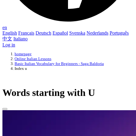
en
English
Français
Deutsch
Español
Svenska
Nederlands
Português
中文
Italiano
Log in
homepage
Online Italian Lessons
Basic Italian Vocabulary for Beginners - Saga Baldoria
Index u
Words starting with U