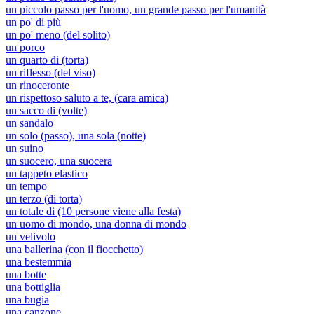
un piccolo passo per l'uomo, un grande passo per l'umanità
un po' di più
un po' meno (del solito)
un porco
un quarto di (torta)
un riflesso (del viso)
un rinoceronte
un rispettoso saluto a te, (cara amica)
un sacco di (volte)
un sandalo
un solo (passo), una sola (notte)
un suino
un suocero, una suocera
un tappeto elastico
un tempo
un terzo (di torta)
un totale di (10 persone viene alla festa)
un uomo di mondo, una donna di mondo
un velivolo
una ballerina (con il fiocchetto)
una bestemmia
una botte
una bottiglia
una bugia
una canzone