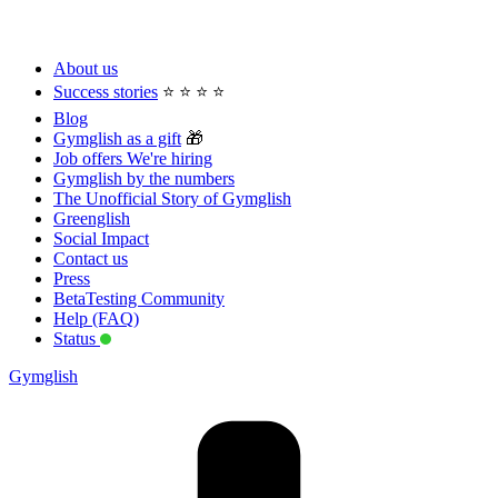
About us
Success stories
⭐️ ⭐️ ⭐️ ⭐️
Blog
Gymglish as a gift
🎁
Job offers
We're hiring
Gymglish by the numbers
The Unofficial Story of Gymglish
Greenglish
Social Impact
Contact us
Press
BetaTesting Community
Help (FAQ)
Status
Gymglish