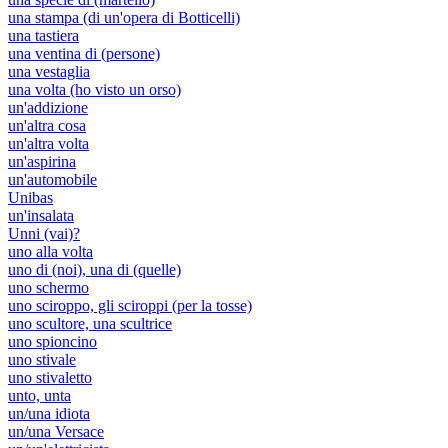
una stampa (di un'opera di Botticelli)
una tastiera
una ventina di (persone)
una vestaglia
una volta (ho visto un orso)
un'addizione
un'altra cosa
un'altra volta
un'aspirina
un'automobile
Unibas
un'insalata
Unni (vai)?
uno alla volta
uno di (noi), una di (quelle)
uno schermo
uno sciroppo, gli sciroppi (per la tosse)
uno scultore, una scultrice
uno spioncino
uno stivale
uno stivaletto
unto, unta
un/una idiota
un/una Versace