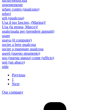
un/un'elettricista
urgentemente
urlare contro (qualcuno)
urlavi
urli (qualcosa)
Usa il tuo fascino, (Marina)!
Usa (la penna, Marco)!
usalo/usala per (prendere appunti)
usare
usava (il computer)
uscire a bere qualcosa
uscire a mangiare qualcosa
userò (questo strumento)
uso (questa stanza) come (ufficio)
usò (un abaco)
utile
Previous
1
Next
Our company