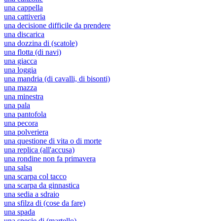
una cappella
una cattiveria
una decisione difficile da prendere
una discarica
una dozzina di (scatole)
una flotta (di navi)
una giacca
una loggia
una mandria (di cavalli, di bisonti)
una mazza
una minestra
una pala
una pantofola
una pecora
una polveriera
una questione di vita o di morte
una replica (all'accusa)
una rondine non fa primavera
una salsa
una scarpa col tacco
una scarpa da ginnastica
una sedia a sdraio
una sfilza di (cose da fare)
una spada
una specie di (martello)