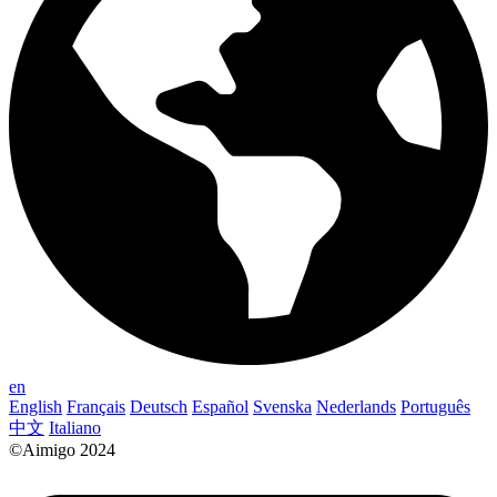
en
English
Français
Deutsch
Español
Svenska
Nederlands
Português
中文
Italiano
©Aimigo 2024