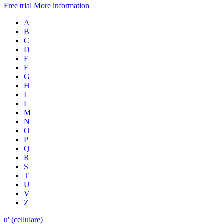
Free trial
More information
A
B
C
D
E
F
G
H
I
L
M
N
O
P
Q
R
S
T
U
V
Z
u' (cellulare)