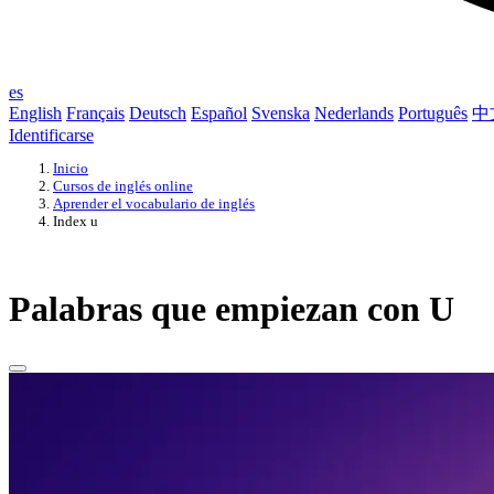
es
English
Français
Deutsch
Español
Svenska
Nederlands
Português
中
Identificarse
Inicio
Cursos de inglés online
Aprender el vocabulario de inglés
Index u
Palabras que empiezan con U