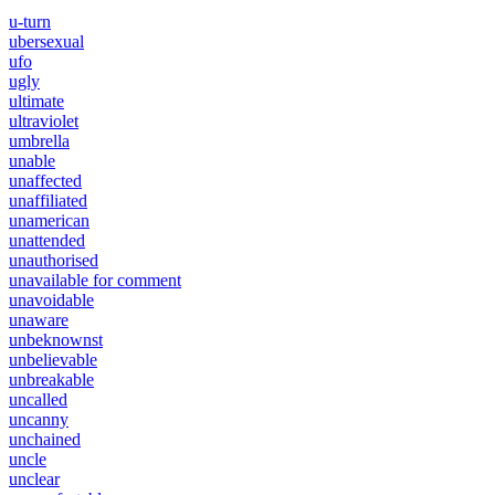
u-turn
ubersexual
ufo
ugly
ultimate
ultraviolet
umbrella
unable
unaffected
unaffiliated
unamerican
unattended
unauthorised
unavailable for comment
unavoidable
unaware
unbeknownst
unbelievable
unbreakable
uncalled
uncanny
unchained
uncle
unclear