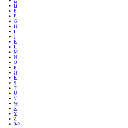
C
D
E
F
G
H
I
J
K
L
M
N
O
P
Q
R
S
T
U
V
W
X
Y
Z
0-9