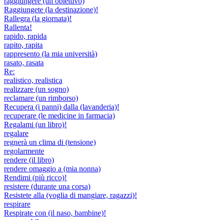
raggiungere (un obiettivo)
Raggiungete (la destinazione)!
Rallegra (la giornata)!
Rallenta!
rapido, rapida
rapito, rapita
rappresento (la mia università)
rasato, rasata
Re:
realistico, realistica
realizzare (un sogno)
reclamare (un rimborso)
Recupera (i panni) dalla (lavanderia)!
recuperare (le medicine in farmacia)
Regalami (un libro)!
regalare
regnerà un clima di (tensione)
regolarmente
rendere (il libro)
rendere omaggio a (mia nonna)
Rendimi (più ricco)!
resistere (durante una corsa)
Resistete alla (voglia di mangiare, ragazzi)!
respirare
Respirate con (il naso, bambine)!