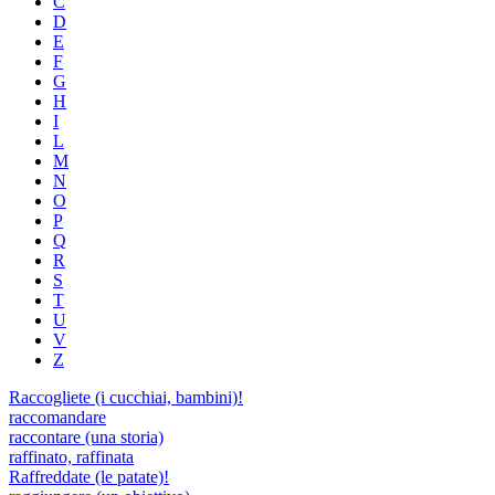
C
D
E
F
G
H
I
L
M
N
O
P
Q
R
S
T
U
V
Z
Raccogliete (i cucchiai, bambini)!
raccomandare
raccontare (una storia)
raffinato, raffinata
Raffreddate (le patate)!