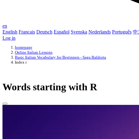
en
English
Français
Deutsch
Español
Svenska
Nederlands
Português
中
Log in
homepage
Online Italian Lessons
Basic Italian Vocabulary for Beginners - Saga Baldoria
Index r
Words starting with R