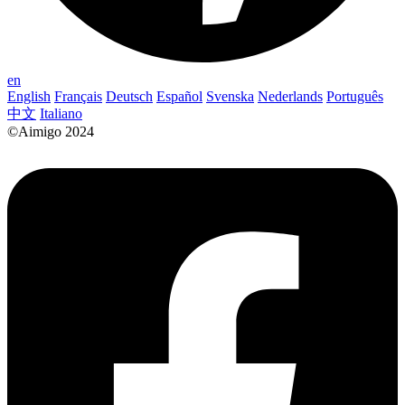
en
English
Français
Deutsch
Español
Svenska
Nederlands
Português
中文
Italiano
©Aimigo 2024