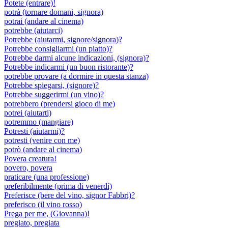
Potete (entrare)!
potrà (tornare domani, signora)
potrai (andare al cinema)
potrebbe (aiutarci)
Potrebbe (aiutarmi, signore/signora)?
Potrebbe consigliarmi (un piatto)?
Potrebbe darmi alcune indicazioni, (signora)?
Potrebbe indicarmi (un buon ristorante)?
potrebbe provare (a dormire in questa stanza)
Potrebbe spiegarsi, (signore)?
Potrebbe suggerirmi (un vino)?
potrebbero (prendersi gioco di me)
potrei (aiutarti)
potremmo (mangiare)
Potresti (aiutarmi)?
potresti (venire con me)
potrò (andare al cinema)
Povera creatura!
povero, povera
praticare (una professione)
preferibilmente (prima di venerdì)
Preferisce (bere del vino, signor Fabbri)?
preferisco (il vino rosso)
Prega per me, (Giovanna)!
pregiato, pregiata