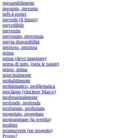
presumibilmente
presunto, presunta
prêt-à-porter
prevede (il futuro)
prevedibile
prevenire
prevenuto, prevenuta
previa disponibilità
prezioso, preziosa
prima
prima (devo mangiare)
prima di tutto, (pela le patate)
primo, prima
principalmente
probabilmente
problematico, problematica
proclamo (vincitore Marco)
professionalmente
profondo, profonda
profumato, profumata
progettato, progettata
programmare (la sveglia)
proibire
promuovere (un progetto)
Pronto?