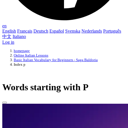
en
English
Français
Deutsch
Español
Svenska
Nederlands
Português
中文
Italiano
Log in
homepage
Online Italian Lessons
Basic Italian Vocabulary for Beginners - Saga Baldoria
Index p
Words starting with P