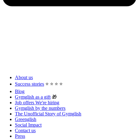
About us
Success stories
⭐️ ⭐️ ⭐️ ⭐️
Blog
Gymglish as a gift
🎁
Job offers
We're hiring
Gymglish by the numbers
The Unofficial Story of Gymglish
Greenglish
Social Impact
Contact us
Press