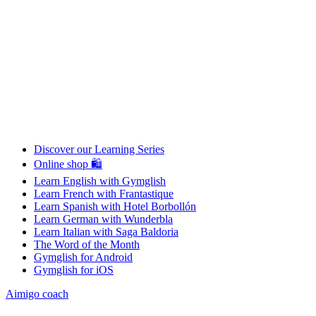
Discover our Learning Series
Online shop 🛍
Learn English with Gymglish
Learn French with Frantastique
Learn Spanish with Hotel Borbollón
Learn German with Wunderbla
Learn Italian with Saga Baldoria
The Word of the Month
Gymglish for Android
Gymglish for iOS
Aimigo coach