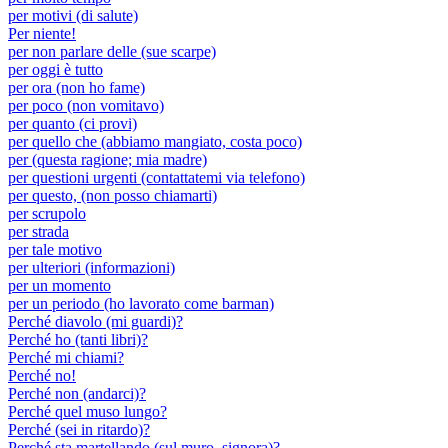
per motivi (di salute)
Per niente!
per non parlare delle (sue scarpe)
per oggi è tutto
per ora (non ho fame)
per poco (non vomitavo)
per quanto (ci provi)
per quello che (abbiamo mangiato, costa poco)
per (questa ragione; mia madre)
per questioni urgenti (contattatemi via telefono)
per questo, (non posso chiamarti)
per scrupolo
per strada
per tale motivo
per ulteriori (informazioni)
per un momento
per un periodo (ho lavorato come barman)
Perché diavolo (mi guardi)?
Perché ho (tanti libri)?
Perché mi chiami?
Perché no!
Perché non (andarci)?
Perché quel muso lungo?
Perché (sei in ritardo)?
Perché sta martellando (sul muro, signora)?