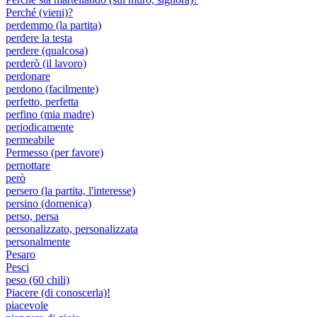
Perché (vieni)?
perdemmo (la partita)
perdere la testa
perdere (qualcosa)
perderò (il lavoro)
perdonare
perdono (facilmente)
perfetto, perfetta
perfino (mia madre)
periodicamente
permeabile
Permesso (per favore)
pernottare
però
persero (la partita, l'interesse)
persino (domenica)
perso, persa
personalizzato, personalizzata
personalmente
Pesaro
Pesci
peso (60 chili)
Piacere (di conoscerla)!
piacevole