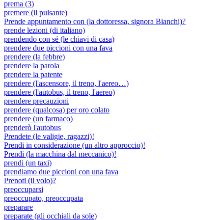
prema (3)
premere (il pulsante)
Prende appuntamento con (la dottoressa, signora Bianchi)?
prende lezioni (di italiano)
prendendo con sé (le chiavi di casa)
prendere due piccioni con una fava
prendere (la febbre)
prendere la parola
prendere la patente
prendere (l'ascensore, il treno, l'aereo…)
prendere (l'autobus, il treno, l'aereo)
prendere precauzioni
prendere (qualcosa) per oro colato
prendere (un farmaco)
prenderò l'autobus
Prendete (le valigie, ragazzi)!
Prendi in considerazione (un altro approccio)!
Prendi (la macchina dal meccanico)!
prendi (un taxi)
prendiamo due piccioni con una fava
Prenoti (il volo)?
preoccuparsi
preoccupato, preoccupata
preparare
preparate (gli occhiali da sole)