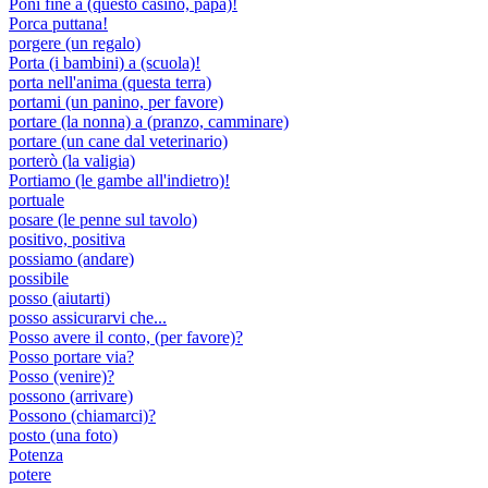
Poni fine a (questo casino, papà)!
Porca puttana!
porgere (un regalo)
Porta (i bambini) a (scuola)!
porta nell'anima (questa terra)
portami (un panino, per favore)
portare (la nonna) a (pranzo, camminare)
portare (un cane dal veterinario)
porterò (la valigia)
Portiamo (le gambe all'indietro)!
portuale
posare (le penne sul tavolo)
positivo, positiva
possiamo (andare)
possibile
posso (aiutarti)
posso assicurarvi che...
Posso avere il conto, (per favore)?
Posso portare via?
Posso (venire)?
possono (arrivare)
Possono (chiamarci)?
posto (una foto)
Potenza
potere