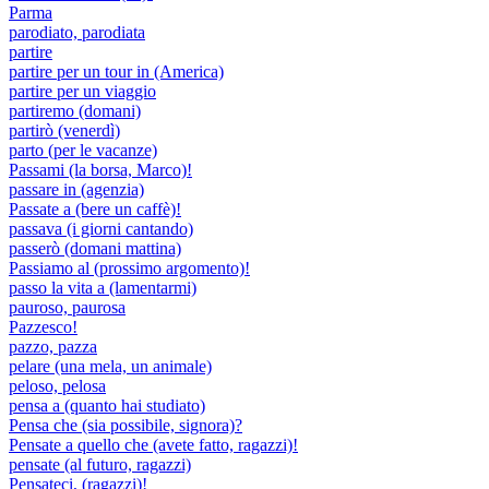
Parma
parodiato, parodiata
partire
partire per un tour in (America)
partire per un viaggio
partiremo (domani)
partirò (venerdì)
parto (per le vacanze)
Passami (la borsa, Marco)!
passare in (agenzia)
Passate a (bere un caffè)!
passava (i giorni cantando)
passerò (domani mattina)
Passiamo al (prossimo argomento)!
passo la vita a (lamentarmi)
pauroso, paurosa
Pazzesco!
pazzo, pazza
pelare (una mela, un animale)
peloso, pelosa
pensa a (quanto hai studiato)
Pensa che (sia possibile, signora)?
Pensate a quello che (avete fatto, ragazzi)!
pensate (al futuro, ragazzi)
Pensateci, (ragazzi)!