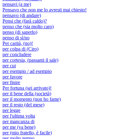
pensavi (a me)
Pensavo che non me lo avresti mai chiesto!
pensavo (di andare)
Pensi che (farà caldo)?
penso che (sia molto caro)
penso (di saperlo)
penso di sì/no
Per carità, (no)!
per colpa di (Ciro)
per concludere
per cortesia, (passami il sale)
per cui
per esempio / ad esempio
per favore
per finire
Per fortuna (sei arrivato)!
per il bene della (società)
per il momento (non ho fame)
per il resto (del mese)
per legge
per l'ultima volta
per mancanza di
per me (va bene)
per (mio fratello, è facile)
per molto tempo