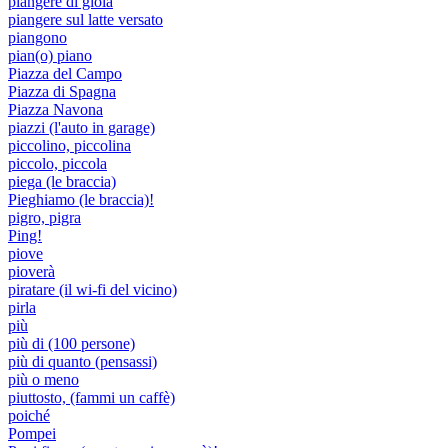
piangere di gioia
piangere sul latte versato
piangono
pian(o) piano
Piazza del Campo
Piazza di Spagna
Piazza Navona
piazzi (l'auto in garage)
piccolino, piccolina
piccolo, piccola
piega (le braccia)
Pieghiamo (le braccia)!
pigro, pigra
Ping!
piove
pioverà
piratare (il wi-fi del vicino)
pirla
più
più di (100 persone)
più di quanto (pensassi)
più o meno
piuttosto, (fammi un caffè)
poiché
Pompei