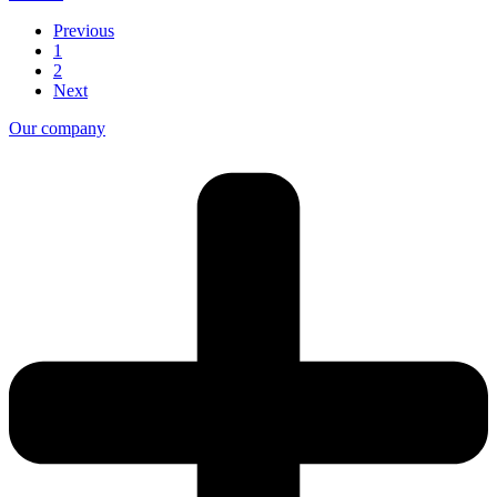
Previous
1
2
Next
Our company