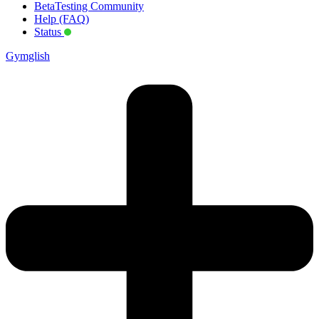
BetaTesting Community
Help (FAQ)
Status
Gymglish