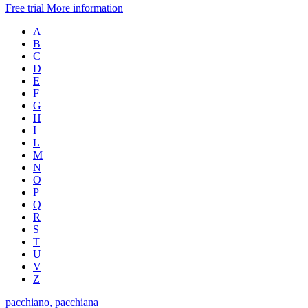
Free trial
More information
A
B
C
D
E
F
G
H
I
L
M
N
O
P
Q
R
S
T
U
V
Z
pacchiano, pacchiana