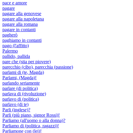
pace e amore
pagare
pagare alla genovese
pagare alla napoletana
pagare alla romana
pagare in contanti
pagherò
paghiamo in contanti
pago (l'affitto)
Palermo
pallido, pallida
pare che (stia per piovere)
parecchio (cibo), parecchia (passione)
parlami di (te, Magda)
Parlami, (Magda)!
parlando seriamente
parlare (di politica)
parlava di (rivoluzione)
parlavo di (politica)
parlavo (di te)
Parli (inglese)?
Parli (più piano, signor Rossi)!
Parliamo (all'uomo o alla donna)?
Parliamo di (politica, ragazzi)!
Parliamone con (lei)!