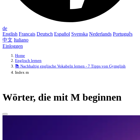
de
English
Français
Deutsch
Español
Svenska
Nederlands
Português
中文
Italiano
Einloggen
Home
Englisch lernen
📚 Nachhaltig englische Vokabeln lernen - 7 Tipps von Gymglish
Index m
Wörter, die mit M beginnen