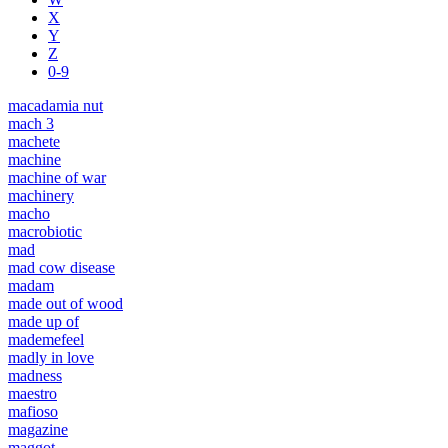
X
Y
Z
0-9
macadamia nut
mach 3
machete
machine
machine of war
machinery
macho
macrobiotic
mad
mad cow disease
madam
made out of wood
made up of
mademefeel
madly in love
madness
maestro
mafioso
magazine
maggot