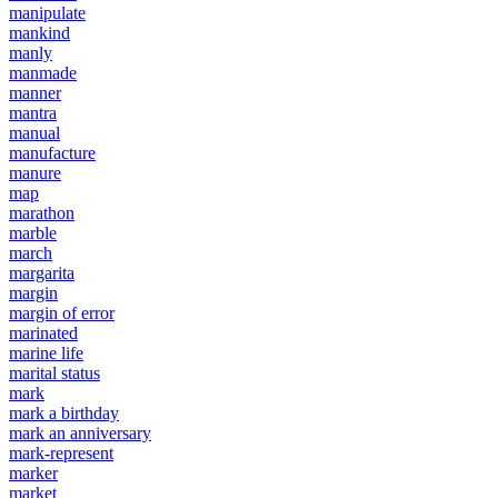
manipulate
mankind
manly
manmade
manner
mantra
manual
manufacture
manure
map
marathon
marble
march
margarita
margin
margin of error
marinated
marine life
marital status
mark
mark a birthday
mark an anniversary
mark-represent
marker
market