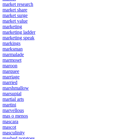
market research
market share
market surge
market value
marketing
marketing ladder
marketing speak
markings
marksman
marmalade
marmoset
maroon
marquee
marriage
married
marshmallow
marsupial
martial arts
martini
marvellous
mas o menos
mascara
mascot
masculinity
mashed potatoes