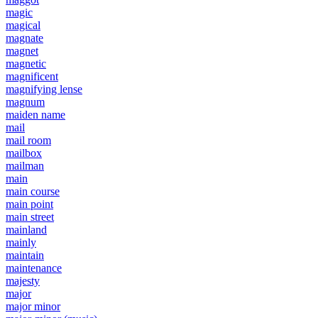
magic
magical
magnate
magnet
magnetic
magnificent
magnifying lense
magnum
maiden name
mail
mail room
mailbox
mailman
main
main course
main point
main street
mainland
mainly
maintain
maintenance
majesty
major
major minor