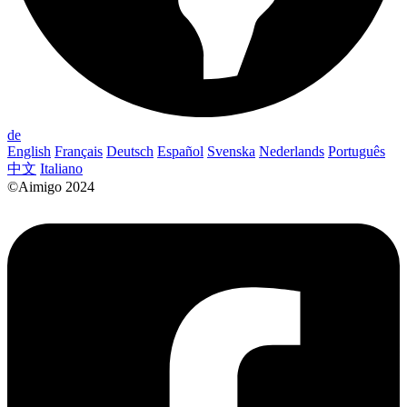
de
English
Français
Deutsch
Español
Svenska
Nederlands
Português
中文
Italiano
©Aimigo 2024