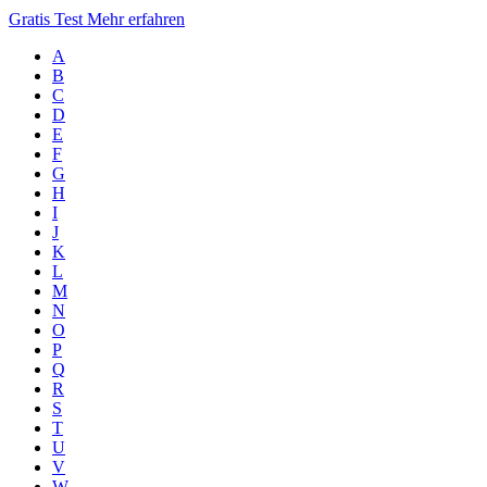
Gratis Test
Mehr erfahren
A
B
C
D
E
F
G
H
I
J
K
L
M
N
O
P
Q
R
S
T
U
V
W