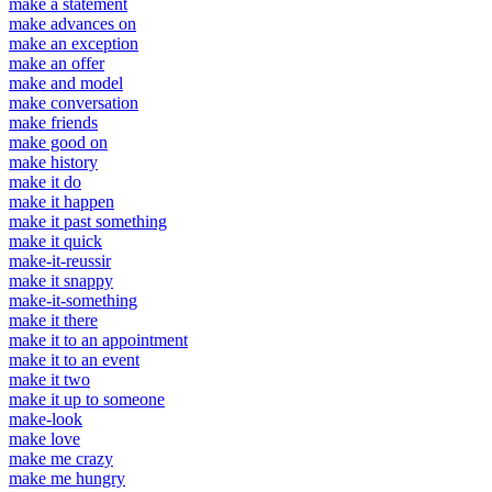
make a statement
make advances on
make an exception
make an offer
make and model
make conversation
make friends
make good on
make history
make it do
make it happen
make it past something
make it quick
make-it-reussir
make it snappy
make-it-something
make it there
make it to an appointment
make it to an event
make it two
make it up to someone
make-look
make love
make me crazy
make me hungry