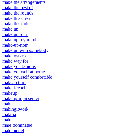
make the arrangements
make the best of
make the rounds
make this clear
make this quick
make up
make up for it
make up my mind
make-up-nom
make up with somebody
make waves
make way for
make you famous
make yourself at home
make yourself comfortable
makeareturn
makeit-reach
makeup
makeup-representer
maki
makingitwork
malaria
male
male-dominated
male model