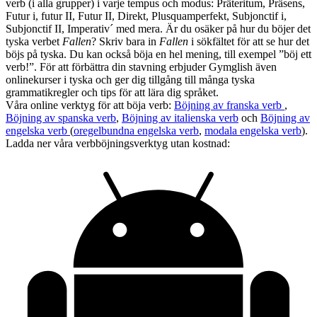
verb (i alla grupper) i varje tempus och modus: Präteritum, Präsens,
Futur i, futur II, Futur II, Direkt, Plusquamperfekt, Subjonctif i,
Subjonctif II, Imperativ´ med mera. Är du osäker på hur du böjer det
tyska verbet
Fallen
? Skriv bara in
Fallen
i sökfältet för att se hur det
böjs på tyska. Du kan också böja en hel mening, till exempel ”böj ett
verb!”. För att förbättra din stavning erbjuder Gymglish även
onlinekurser i tyska och ger dig tillgång till många tyska
grammatikregler och tips för att lära dig språket.
Våra online verktyg för att böja verb:
Böjning av franska verb
,
Böjning av spanska verb
,
Böjning av italienska verb
och
Böjning av
engelska verb
(
oregelbundna engelska verb
,
modala engelska verb
).
Ladda ner våra verbböjningsverktyg utan kostnad: