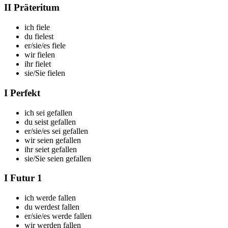
II Präteritum
ich f
iele
du f
ielest
er/sie/es f
iele
wir f
ielen
ihr f
ielet
sie/Sie f
ielen
I Perfekt
ich
sei gefallen
du
seist gefallen
er/sie/es
sei gefallen
wir
seien gefallen
ihr
seiet gefallen
sie/Sie
seien gefallen
I Futur 1
ich
werde fallen
du
werdest fallen
er/sie/es
werde fallen
wir
werden fallen