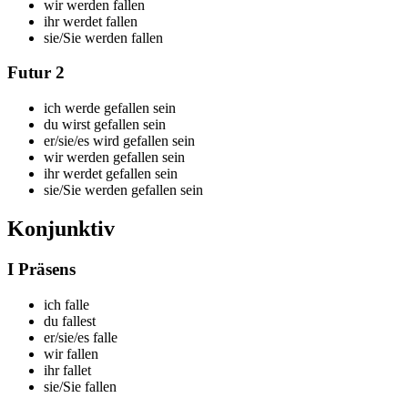
wir
werden fallen
ihr
werdet fallen
sie/Sie
werden fallen
Futur 2
ich
werde gefallen sein
du
wirst gefallen sein
er/sie/es
wird gefallen sein
wir
werden gefallen sein
ihr
werdet gefallen sein
sie/Sie
werden gefallen sein
Konjunktiv
I Präsens
ich f
alle
du f
allest
er/sie/es f
alle
wir f
allen
ihr f
allet
sie/Sie f
allen