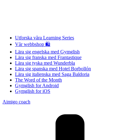
Utforska våra Learning Series
Vår webbshop 🛍
Lära sig engelska med Gymglish
Lära sig franska med Frantastique
Lära sig tyska med Wunderbla
Lära sig spanska med Hotel Borbollón
Lära sig italienska med Saga Baldoria
The Word of the Month
Gymglish for Android
Gymglish for iOS
Aimigo coach