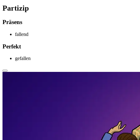
Partizip
Präsens
f
allend
Perfekt
gef
allen