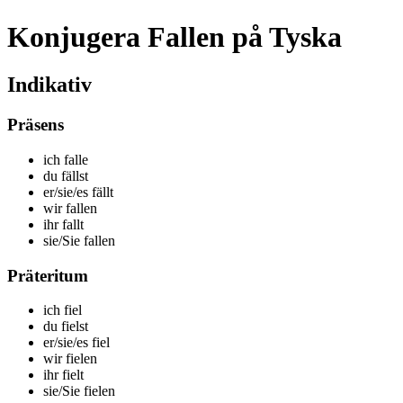
Konjugera Fallen på Tyska
Indikativ
Präsens
ich f
alle
du f
ällst
er/sie/es f
ällt
wir f
allen
ihr f
allt
sie/Sie f
allen
Präteritum
ich f
iel
du f
ielst
er/sie/es f
iel
wir f
ielen
ihr f
ielt
sie/Sie f
ielen