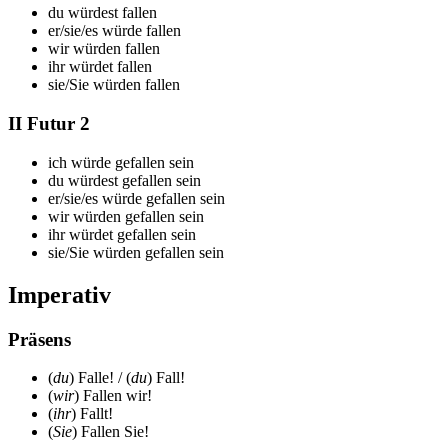
du
würdest fallen
er/sie/es
würde fallen
wir
würden fallen
ihr
würdet fallen
sie/Sie
würden fallen
II Futur 2
ich
würde gefallen sein
du
würdest gefallen sein
er/sie/es
würde gefallen sein
wir
würden gefallen sein
ihr
würdet gefallen sein
sie/Sie
würden gefallen sein
Imperativ
Präsens
(
du
) F
alle
! / (
du
) F
all
!
(
wir
) F
allen
wir!
(
ihr
) F
allt
!
(
Sie
) F
allen
Sie!