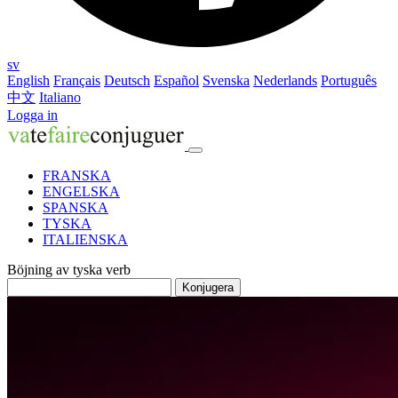
sv
English
Français
Deutsch
Español
Svenska
Nederlands
Português
中文
Italiano
Logga in
FRANSKA
ENGELSKA
SPANSKA
TYSKA
ITALIENSKA
Böjning av tyska verb