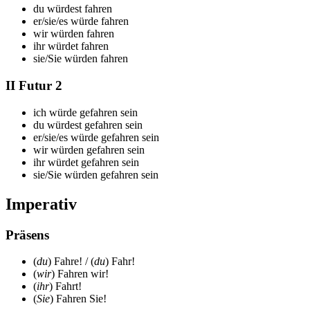
du
würdest fahren
er/sie/es
würde fahren
wir
würden fahren
ihr
würdet fahren
sie/Sie
würden fahren
II Futur 2
ich
würde gefahren sein
du
würdest gefahren sein
er/sie/es
würde gefahren sein
wir
würden gefahren sein
ihr
würdet gefahren sein
sie/Sie
würden gefahren sein
Imperativ
Präsens
(
du
) F
ahre
! / (
du
) F
ahr
!
(
wir
) F
ahren
wir!
(
ihr
) F
ahrt
!
(
Sie
) F
ahren
Sie!