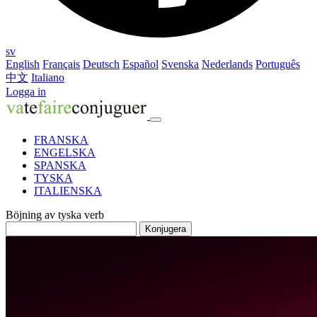
sv
English
Français
Deutsch
Español
Svenska
Nederlands
Português
中文
Italiano
Logga in
FRANSKA
ENGELSKA
SPANSKA
TYSKA
ITALIENSKA
Böjning av tyska verb