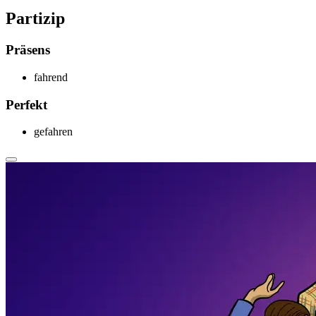
Partizip
Präsens
f
ahrend
Perfekt
gef
ahren