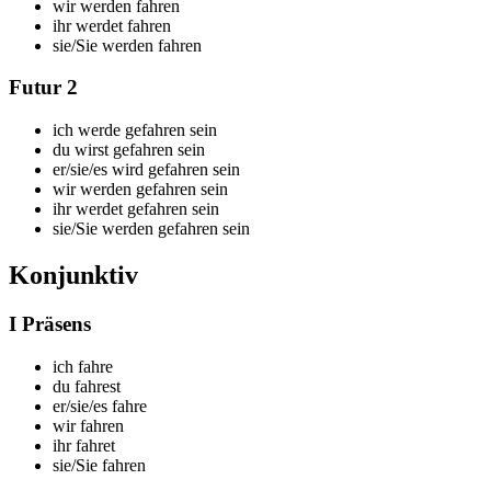
wir
werden fahren
ihr
werdet fahren
sie/Sie
werden fahren
Futur 2
ich
werde gefahren sein
du
wirst gefahren sein
er/sie/es
wird gefahren sein
wir
werden gefahren sein
ihr
werdet gefahren sein
sie/Sie
werden gefahren sein
Konjunktiv
I Präsens
ich f
ahre
du f
ahrest
er/sie/es f
ahre
wir f
ahren
ihr f
ahret
sie/Sie f
ahren