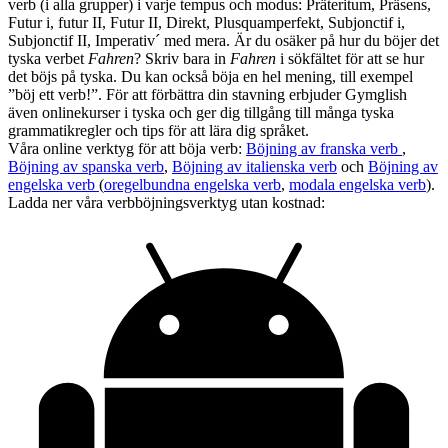
verb (i alla grupper) i varje tempus och modus: Präteritum, Präsens,
Futur i, futur II, Futur II, Direkt, Plusquamperfekt, Subjonctif i,
Subjonctif II, Imperativ´ med mera. Är du osäker på hur du böjer det
tyska verbet
Fahren
? Skriv bara in
Fahren
i sökfältet för att se hur
det böjs på tyska. Du kan också böja en hel mening, till exempel
”böj ett verb!”. För att förbättra din stavning erbjuder Gymglish
även onlinekurser i tyska och ger dig tillgång till många tyska
grammatikregler och tips för att lära dig språket.
Våra online verktyg för att böja verb:
Böjning av franska verb
,
Böjning av spanska verb
,
Böjning av italienska verb
och
Böjning av
engelska verb
(
oregelbundna engelska verb
,
modala engelska verb
).
Ladda ner våra verbböjningsverktyg utan kostnad: