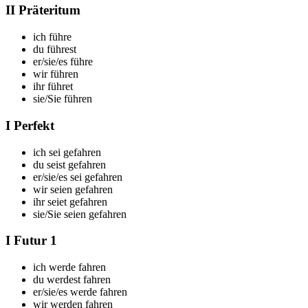
II Präteritum
ich f
ühre
du f
ührest
er/sie/es f
ühre
wir f
ühren
ihr f
ühret
sie/Sie f
ühren
I Perfekt
ich
sei gefahren
du
seist gefahren
er/sie/es
sei gefahren
wir
seien gefahren
ihr
seiet gefahren
sie/Sie
seien gefahren
I Futur 1
ich
werde fahren
du
werdest fahren
er/sie/es
werde fahren
wir
werden fahren