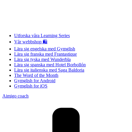
Utforska våra Learning Series
Vår webbshop 🛍
Lära sig engelska med Gymglish
Lära sig franska med Frantastique
Lära sig tyska med Wunderbla
Lära sig spanska med Hotel Borbollón
Lära sig italienska med Saga Baldoria
The Word of the Month
Gymglish for Android
Gymglish for iOS
Aimigo coach