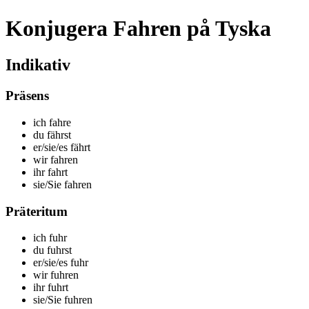
Konjugera Fahren på Tyska
Indikativ
Präsens
ich f
ahre
du f
ährst
er/sie/es f
ährt
wir f
ahren
ihr f
ahrt
sie/Sie f
ahren
Präteritum
ich f
uhr
du f
uhrst
er/sie/es f
uhr
wir f
uhren
ihr f
uhrt
sie/Sie f
uhren