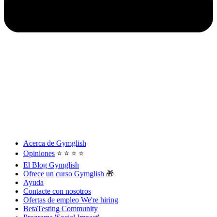
Acerca de Gymglish
Opiniones
⭐️ ⭐️ ⭐️ ⭐️
El Blog Gymglish
Ofrece un curso Gymglish
🎁
Ayuda
Contacte con nosotros
Ofertas de empleo
We're hiring
BetaTesting Community