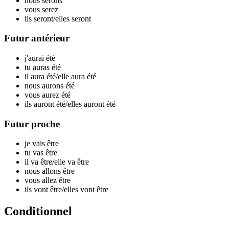
nous
serons
vous
serez
ils
seront
/elles
seront
Futur antérieur
j'aurai
été
tu auras
été
il aura
été
/elle aura
été
nous aurons
été
vous aurez
été
ils auront
été
/elles auront
été
Futur proche
je vais
être
tu vas
être
il va
être
/elle va
être
nous allons
être
vous allez
être
ils vont
être
/elles vont
être
Conditionnel