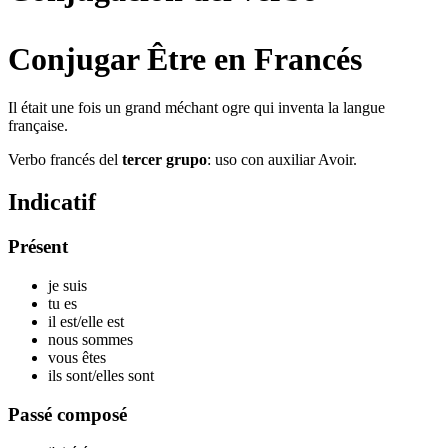
Conjugar Être en Francés
Il était une fois un grand méchant ogre qui inventa la langue
française.
Verbo francés del
tercer grupo
: uso con auxiliar Avoir.
Indicatif
Présent
je
suis
tu
es
il
est
/elle
est
nous
sommes
vous
êtes
ils
sont
/elles
sont
Passé composé