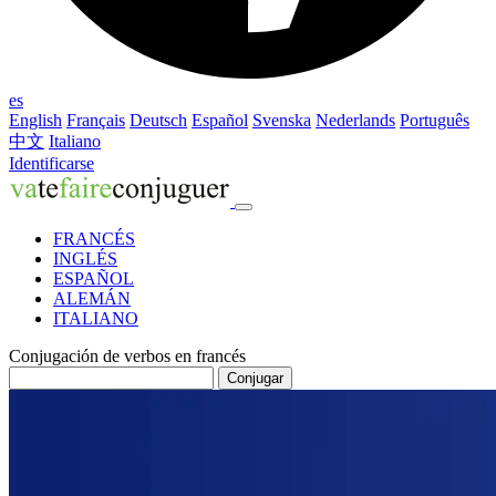
es
English
Français
Deutsch
Español
Svenska
Nederlands
Português
中文
Italiano
Identificarse
FRANCÉS
INGLÉS
ESPAÑOL
ALEMÁN
ITALIANO
Conjugación de verbos en francés