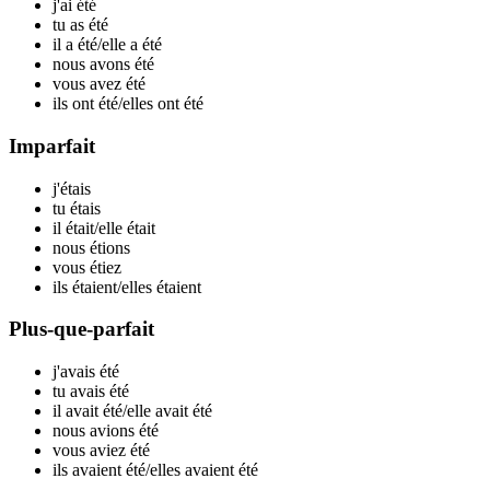
j'ai
été
tu as
été
il a
été
/elle a
été
nous avons
été
vous avez
été
ils ont
été
/elles ont
été
Imparfait
j'
étais
tu
étais
il
était
/elle
était
nous
étions
vous
étiez
ils
étaient
/elles
étaient
Plus-que-parfait
j'avais
été
tu avais
été
il avait
été
/elle avait
été
nous avions
été
vous aviez
été
ils avaient
été
/elles avaient
été