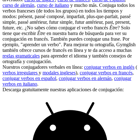
curso de alemán
,
curso de italiano
y mucho más. Conjuga todos los
verbos franceses (de todos los grupos) en todos los tiempos y
modos: présent, passé composé, imparfait, plus-que-parfait, passé
simple, passé antérieur, futur simple, futur antérieur, past, present,
future, etc. ¿No sabes cómo conjugar el verbo francés
Être
? Solo
tiene que escribir
Être
en nuestra barra de búsqueda para ver su
conjugación en francés. También puedes conjugar una frase. Por
ejemplo, "aprender un verbo". Para mejorar tu ortografía, Gymglish
también ofrece cursos de francés en línea y te da acceso a muchas
reglas gramaticales
para aprender el idioma y también consejos de
ortografía y conjugación.
Nuestros conjugadores verbales en línea:
conjugar verbos en inglés
(
verbos irregulares
y
modales ingleses
),
conjugar verbos en francés
,
conjugar verbos en español
,
conjugar verbos en alemán
,
conjugar
verbos en italiano
.
Descarga gratuitamente nuestras aplicaciones de conjugación: