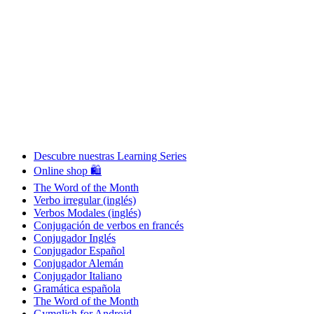
Descubre nuestras Learning Series
Online shop 🛍
The Word of the Month
Verbo irregular (inglés)
Verbos Modales (inglés)
Conjugación de verbos en francés
Conjugador Inglés
Conjugador Español
Conjugador Alemán
Conjugador Italiano
Gramática española
The Word of the Month
Gymglish for Android