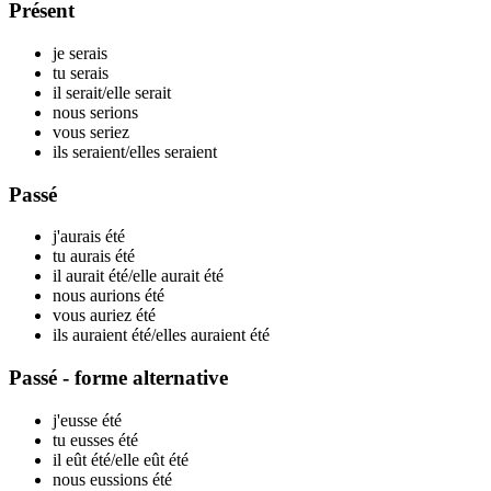
Présent
je
serais
tu
serais
il
serait
/elle
serait
nous
serions
vous
seriez
ils
seraient
/elles
seraient
Passé
j'aurais
été
tu aurais
été
il aurait
été
/elle aurait
été
nous aurions
été
vous auriez
été
ils auraient
été
/elles auraient
été
Passé - forme alternative
j'eusse
été
tu eusses
été
il eût
été
/elle eût
été
nous eussions
été