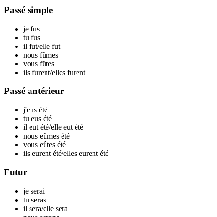
Passé simple
je
fus
tu
fus
il
fut
/elle
fut
nous
fûmes
vous
fûtes
ils
furent
/elles
furent
Passé antérieur
j'eus
été
tu eus
été
il eut
été
/elle eut
été
nous eûmes
été
vous eûtes
été
ils eurent
été
/elles eurent
été
Futur
je
serai
tu
seras
il
sera
/elle
sera