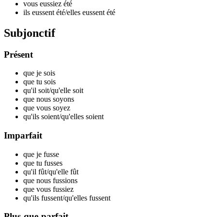
vous eussiez
été
ils eussent
été
/elles eussent
été
Subjonctif
Présent
que je
sois
que tu
sois
qu'il
soit
/qu'elle
soit
que nous
soyons
que vous
soyez
qu'ils
soient
/qu'elles
soient
Imparfait
que je
fusse
que tu
fusses
qu'il
fût
/qu'elle
fût
que nous
fussions
que vous
fussiez
qu'ils
fussent
/qu'elles
fussent
Plus-que-parfait