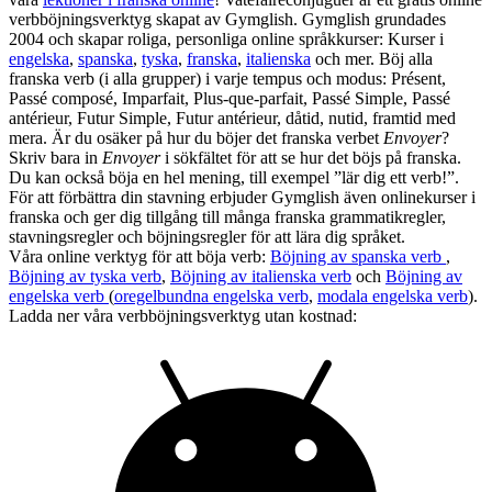
verbböjningsverktyg skapat av Gymglish. Gymglish grundades
2004 och skapar roliga, personliga online språkkurser: Kurser i
engelska
,
spanska
,
tyska
,
franska
,
italienska
och mer. Böj alla
franska verb (i alla grupper) i varje tempus och modus: Présent,
Passé composé, Imparfait, Plus-que-parfait, Passé Simple, Passé
antérieur, Futur Simple, Futur antérieur, dåtid, nutid, framtid med
mera. Är du osäker på hur du böjer det franska verbet
Envoyer
?
Skriv bara in
Envoyer
i sökfältet för att se hur det böjs på franska.
Du kan också böja en hel mening, till exempel ”lär dig ett verb!”.
För att förbättra din stavning erbjuder Gymglish även onlinekurser i
franska och ger dig tillgång till många franska grammatikregler,
stavningsregler och böjningsregler för att lära dig språket.
Våra online verktyg för att böja verb:
Böjning av spanska verb
,
Böjning av tyska verb
,
Böjning av italienska verb
och
Böjning av
engelska verb
(
oregelbundna engelska verb
,
modala engelska verb
).
Ladda ner våra verbböjningsverktyg utan kostnad: