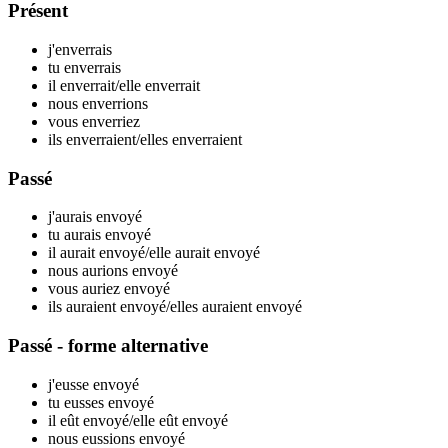
Présent
j'env
errais
tu env
errais
il env
errait
/elle env
errait
nous env
errions
vous env
erriez
ils env
erraient
/elles env
erraient
Passé
j'aurais env
oyé
tu aurais env
oyé
il aurait env
oyé
/elle aurait env
oyé
nous aurions env
oyé
vous auriez env
oyé
ils auraient env
oyé
/elles auraient env
oyé
Passé - forme alternative
j'eusse env
oyé
tu eusses env
oyé
il eût env
oyé
/elle eût env
oyé
nous eussions env
oyé