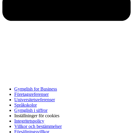
Gymglish for Business
Företagsreferenser
Universitetsreferenser
Språkskolor
Gymglish i siffror
Inställninger för cookies
Integritetspolicy
Villkor och bestämmelser
Försäljningsvillkor