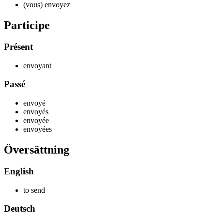
(vous) env
oyez
Participe
Présent
env
oyant
Passé
env
oyé
env
oyés
env
oyée
env
oyées
Översättning
English
to send
Deutsch