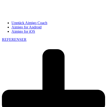
Upptäck Aimigo Coach
Aimigo for Android
Aimigo for iOS
REFERENSER