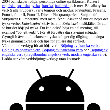
2004 och skapar roliga, personliga online språkkurser: Kurser i
engelska
,
spanska
,
tyska
,
franska
,
italienska
och mer. Böj alla tyska
verb (i alla grupper) i varje tempus och modus: Präteritum, Präsens,
Futur i, futur II, Futur II, Direkt, Plusquamperfekt, Subjonctif i,
Subjonctif II, Imperativ´ med mera. Är du osäker på hur du böjer det
tyska verbet
Entwickeln
? Skriv bara in
Entwickeln
i sökfältet för att
se hur det böjs på tyska. Du kan också böja en hel mening, till
exempel ”böj ett verb!”. För att förbättra din stavning erbjuder
Gymglish även onlinekurser i tyska och ger dig tillgång till många
tyska grammatikregler och tips för att lära dig språket.
Våra online verktyg för att böja verb:
Böjning av franska verb
,
Böjning av spanska verb
,
Böjning av italienska verb
och
Böjning av
engelska verb
(
oregelbundna engelska verb
,
modala engelska verb
).
Ladda ner våra verbböjningsverktyg utan kostnad: