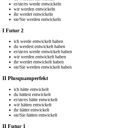
er/sie/es
werde entwickeln
wir
werden entwickeln
ihr
werdet entwickeln
sie/Sie
werden entwickeln
I Futur 2
ich
werde entwickelt haben
du
werdest entwickelt haben
er/sie/es
werde entwickelt haben
wir
werden entwickelt haben
ihr
werdet entwickelt haben
sie/Sie
werden entwickelt haben
II Plusquamperfekt
ich
hätte entwickelt
du
hättest entwickelt
er/sie/es
hätte entwickelt
wir
hätten entwickelt
ihr
hättet entwickelt
sie/Sie
hätten entwickelt
II Futur 1