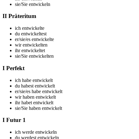
sie/Sie entwick
eln
II Präteritum
ich entwick
elte
du entwick
eltest
er/sie/es entwick
elte
wir entwick
elten
ihr entwick
eltet
sie/Sie entwick
elten
I Perfekt
ich
habe entwickelt
du
habest entwickelt
er/sie/es
habe entwickelt
wir
haben entwickelt
ihr
habet entwickelt
sie/Sie
haben entwickelt
I Futur 1
ich
werde entwickeln
du
werdest entwickeln