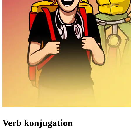
Verb konjugation