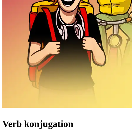
Verb konjugation