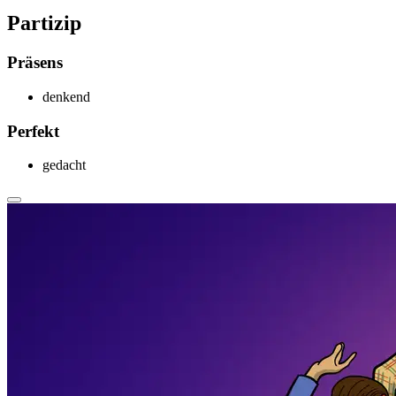
Partizip
Präsens
d
enkend
Perfekt
ged
acht