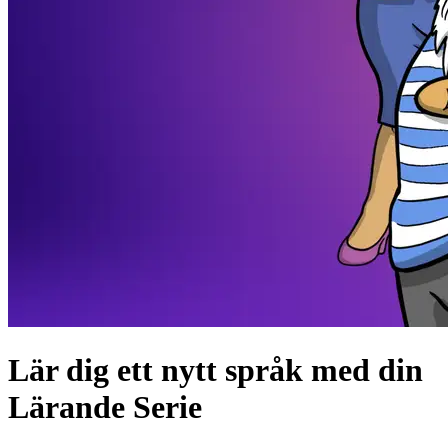
Lär dig ett nytt språk med din
Lärande Serie