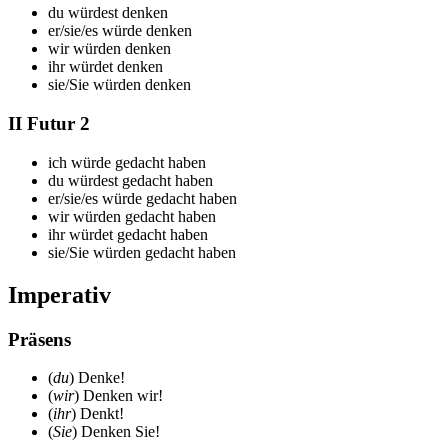
du
würdest denken
er/sie/es
würde denken
wir
würden denken
ihr
würdet denken
sie/Sie
würden denken
II Futur 2
ich
würde gedacht haben
du
würdest gedacht haben
er/sie/es
würde gedacht haben
wir
würden gedacht haben
ihr
würdet gedacht haben
sie/Sie
würden gedacht haben
Imperativ
Präsens
(
du
) D
enke
!
(
wir
) D
enken
wir!
(
ihr
) D
enkt
!
(
Sie
) D
enken
Sie!