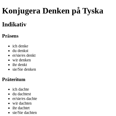
Konjugera Denken på Tyska
Indikativ
Präsens
ich d
enke
du d
enkst
er/sie/es d
enkt
wir d
enken
ihr d
enkt
sie/Sie d
enken
Präteritum
ich d
achte
du d
achtest
er/sie/es d
achte
wir d
achten
ihr d
achtet
sie/Sie d
achten