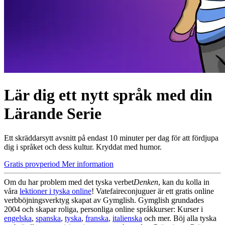
Lär dig ett nytt språk med din
Lärande Serie
Ett skräddarsytt avsnitt på endast 10 minuter per dag för att fördjupa
dig i språket och dess kultur. Kryddat med humor.
Gratis provperiod
Mer information
Om du har problem med det tyska verbet
Denken
, kan du kolla in
våra
lektioner i tyska online
! Vatefaireconjuguer är ett gratis online
verbböjningsverktyg skapat av Gymglish. Gymglish grundades
2004 och skapar roliga, personliga online språkkurser: Kurser i
engelska
,
spanska
,
tyska
,
franska
,
italienska
och mer. Böj alla tyska