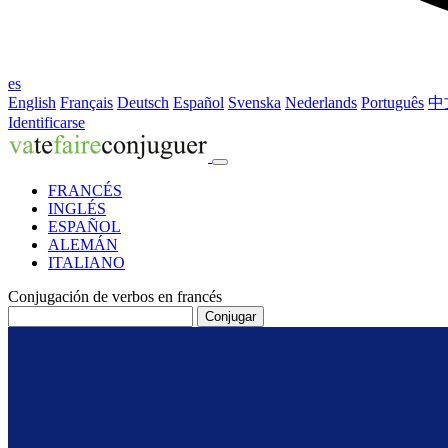
es
English
Français
Deutsch
Español
Svenska
Nederlands
Português
中
Identificarse
FRANCÉS
INGLÉS
ESPAÑOL
ALEMÁN
ITALIANO
Conjugación de verbos en francés