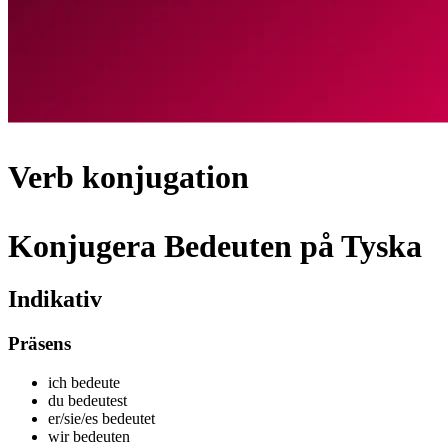
Verb konjugation
Konjugera Bedeuten på Tyska
Indikativ
Präsens
ich bedeut
e
du bedeut
est
er/sie/es bedeut
et
wir bedeut
en