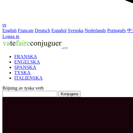
sv
English
Français
Deutsch
Español
Svenska
Nederlands
Português
中
Logga in
FRANSKA
ENGELSKA
SPANSKA
TYSKA
ITALIENSKA
Böjning av tyska verb