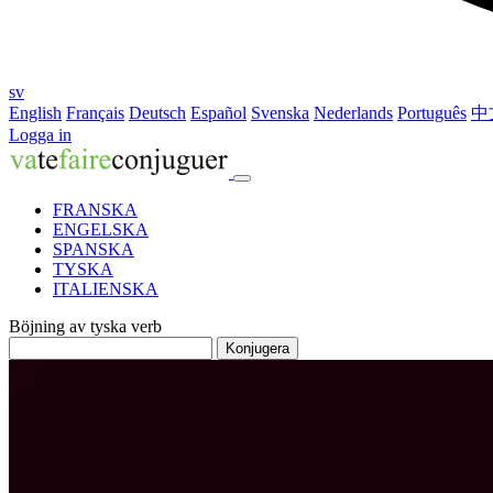
sv
English
Français
Deutsch
Español
Svenska
Nederlands
Português
中
Logga in
FRANSKA
ENGELSKA
SPANSKA
TYSKA
ITALIENSKA
Böjning av tyska verb