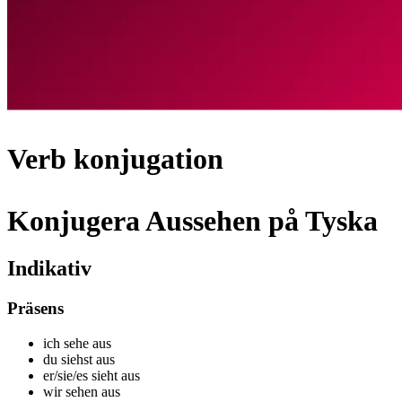
Verb konjugation
Konjugera Aussehen på Tyska
Indikativ
Präsens
ich s
ehe aus
du s
iehst aus
er/sie/es s
ieht aus
wir s
ehen aus