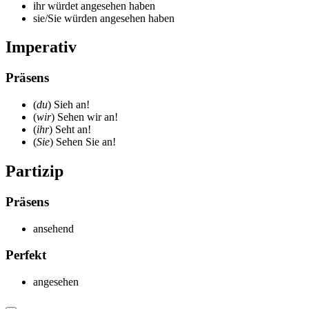
ihr
würdet angesehen haben
sie/Sie
würden angesehen haben
Imperativ
Präsens
(
du
) S
ieh
an!
(
wir
) S
ehen
wir an!
(
ihr
) S
eht
an!
(
Sie
) S
ehen
Sie an!
Partizip
Präsens
ans
ehend
Perfekt
anges
ehen