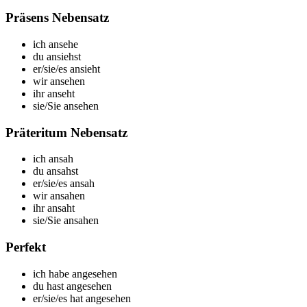
Präsens Nebensatz
ich ans
ehe
du ans
iehst
er/sie/es ans
ieht
wir ans
ehen
ihr ans
eht
sie/Sie ans
ehen
Präteritum Nebensatz
ich ans
ah
du ans
ahst
er/sie/es ans
ah
wir ans
ahen
ihr ans
aht
sie/Sie ans
ahen
Perfekt
ich
habe angesehen
du
hast angesehen
er/sie/es
hat angesehen