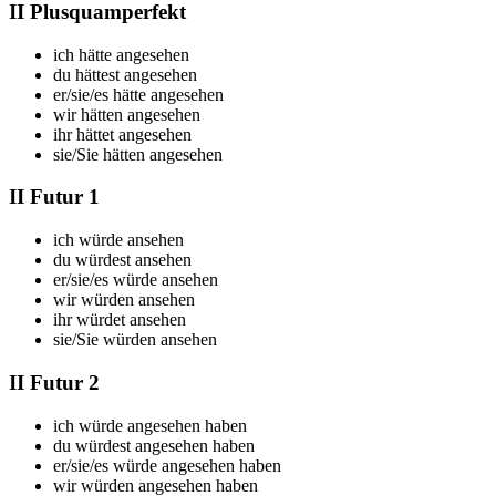
II Plusquamperfekt
ich
hätte angesehen
du
hättest angesehen
er/sie/es
hätte angesehen
wir
hätten angesehen
ihr
hättet angesehen
sie/Sie
hätten angesehen
II Futur 1
ich
würde ansehen
du
würdest ansehen
er/sie/es
würde ansehen
wir
würden ansehen
ihr
würdet ansehen
sie/Sie
würden ansehen
II Futur 2
ich
würde angesehen haben
du
würdest angesehen haben
er/sie/es
würde angesehen haben
wir
würden angesehen haben