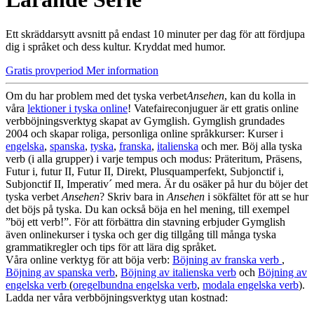
Ett skräddarsytt avsnitt på endast 10 minuter per dag för att fördjupa
dig i språket och dess kultur. Kryddat med humor.
Gratis provperiod
Mer information
Om du har problem med det tyska verbet
Ansehen
, kan du kolla in
våra
lektioner i tyska online
! Vatefaireconjuguer är ett gratis online
verbböjningsverktyg skapat av Gymglish. Gymglish grundades
2004 och skapar roliga, personliga online språkkurser: Kurser i
engelska
,
spanska
,
tyska
,
franska
,
italienska
och mer. Böj alla tyska
verb (i alla grupper) i varje tempus och modus: Präteritum, Präsens,
Futur i, futur II, Futur II, Direkt, Plusquamperfekt, Subjonctif i,
Subjonctif II, Imperativ´ med mera. Är du osäker på hur du böjer det
tyska verbet
Ansehen
? Skriv bara in
Ansehen
i sökfältet för att se hur
det böjs på tyska. Du kan också böja en hel mening, till exempel
”böj ett verb!”. För att förbättra din stavning erbjuder Gymglish
även onlinekurser i tyska och ger dig tillgång till många tyska
grammatikregler och tips för att lära dig språket.
Våra online verktyg för att böja verb:
Böjning av franska verb
,
Böjning av spanska verb
,
Böjning av italienska verb
och
Böjning av
engelska verb
(
oregelbundna engelska verb
,
modala engelska verb
).
Ladda ner våra verbböjningsverktyg utan kostnad: