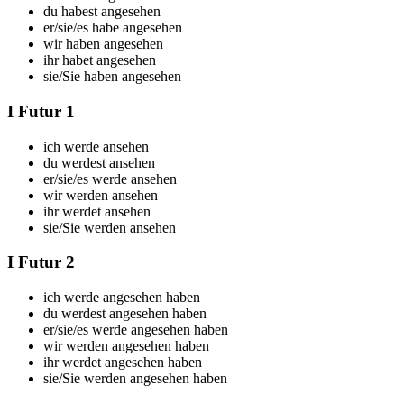
du
habest angesehen
er/sie/es
habe angesehen
wir
haben angesehen
ihr
habet angesehen
sie/Sie
haben angesehen
I Futur 1
ich
werde ansehen
du
werdest ansehen
er/sie/es
werde ansehen
wir
werden ansehen
ihr
werdet ansehen
sie/Sie
werden ansehen
I Futur 2
ich
werde angesehen haben
du
werdest angesehen haben
er/sie/es
werde angesehen haben
wir
werden angesehen haben
ihr
werdet angesehen haben
sie/Sie
werden angesehen haben