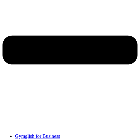
Gymglish for Business