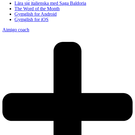
Lära sig italienska med Saga Baldoria
The Word of the Month
Gymglish for Android
Gymglish for iOS
Aimigo coach