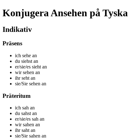
Konjugera Ansehen på Tyska
Indikativ
Präsens
ich s
ehe an
du s
iehst an
er/sie/es s
ieht an
wir s
ehen an
ihr s
eht an
sie/Sie s
ehen an
Präteritum
ich s
ah an
du s
ahst an
er/sie/es s
ah an
wir s
ahen an
ihr s
aht an
sie/Sie s
ahen an